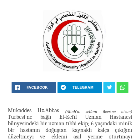
FACEBOOK
TELEGRAM
Mukaddes Hz.Abbas
(Allah’ın selâmı üzerine olsun)
Türbesi’ne bağlı El-Kefîl Uzman Hastanesi
bünyesindeki bir uzman tıbbi ekip; 6 yaşındaki minik
bir hastanın doğuştan kaynaklı kalça çıkığını
düzeltmeyi ve eklemi asıl yerine oturtmayı