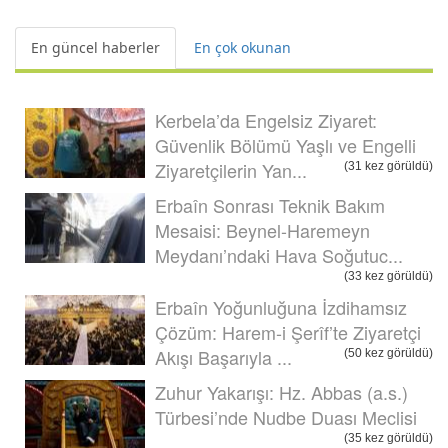
En güncel haberler
En çok okunan
Kerbela’da Engelsiz Ziyaret:
Güvenlik Bölümü Yaşlı ve Engelli
Ziyaretçilerin Yan...
(31 kez görüldü)
Erbaîn Sonrası Teknik Bakım
Mesaisi: Beynel-Haremeyn
Meydanı’ndaki Hava Soğutuc...
(33 kez görüldü)
Erbaîn Yoğunluğuna İzdihamsız
Çözüm: Harem-i Şerîf’te Ziyaretçi
Akışı Başarıyla ...
(50 kez görüldü)
Zuhur Yakarışı: Hz. Abbas (a.s.)
Türbesi’nde Nudbe Duası Meclisi
(35 kez görüldü)