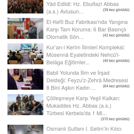
Yâd Edildi: Hz. Ebulfazl Abbas
(a.s.) Avlusun...
(39 kez görüldü)
El-Kefîl Buz Fabrikası'nda Yangına
Karşı Tam Koruma: 6 Bar Basınçlı
Otomatik Sön...
(42 kez görüldü)
Kur’an-i Kerîm İlimleri Kompleksi:
Müsennâ Eyaletindeki Nehcü'l-
Belâga Eğitimler...
(40 kez görüldü)
Babil Yolunda İlim ve İrşad
Desteği: Feyzu'z-Zehrâ Medresesi
8 Bini Aşkın Kadın ...
(64 kez görüldü)
Çölleşmeye Karşı Yeşil Kalkan:
Mukaddes Hz. Abbas (a.s.)
Türbesi Kerbela'da 1 Mi...
(370 kez görüldü)
Osmanlı Sultanı I. Selim’in Kılıcı