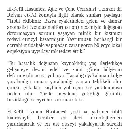
El-Kefîl Hastanesi Ağız ve Çene Cerrahisi Uzmanı dr.
Rıdvan et-Taî konuyla ilgili olarak şunları paylaştı:
“Tıbbi ekibimiz Basra eyaletinden gelen ve damar
anomalisi (venous malformation) nedeniyle doğuştan
deformasyon sorunu yaşayan minik bir kızımızı
tedavi etmeyi başarmıştır. Yavrumuzu herhangi bir
cerrahi müdahale yapmadan zarar gören bölgeye lokal
enjeksiyon uygulayarak tedavi ettik.”
“Bu hastalık doğuştan kaynaklıdır, yaş ilerledikçe
gelişmeye devam eder ve zarar gören bölgenin
deforme olmasına yol açar. Hastalığa yakalanan bölge
yaralandığı zaman yaralandığı zaman tehlikeli olur
çünkü çok kan kaybına yol açan bir yaralanmaya
neden olur. Yüzde meydana getirdiği görüntü
bozukluğu da ayrı bir sorundur tabi.”
El-Kefîl Uzman Hastanesi yerli ve yabancı tıbbî
kadrosuyla beraber, en ileri teknolojilerden
yararlanarak ve en üst düzeyi yakalayarak sürekli