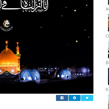
A
O
B
K