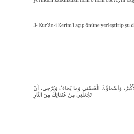
yerinden kalkmadan hem o hem ebeveyni bağı
3- Kur’ân-i Kerîm’i açıp önüne yerleştirip şu
َ الْأَكْبَرُ، وَأسْماؤُكَ الْحُسْنى‏ وَما يُخافُ وَيُرْجى‏، أَنْ
تَجْعَلَنِي مِنْ عُتَقائِكَ مِنَ النَّارِ