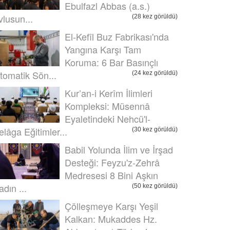
Ebulfazl Abbas (a.s.)
vlusun...
(28 kez görüldü)
El-Kefîl Buz Fabrikası'nda
Yangına Karşı Tam
Koruma: 6 Bar Basınçlı
tomatik Sön...
(24 kez görüldü)
Kur’an-i Kerîm İlimleri
Kompleksi: Müsennâ
Eyaletindeki Nehcü'l-
elâga Eğitimler...
(30 kez görüldü)
Babil Yolunda İlim ve İrşad
Desteği: Feyzu'z-Zehrâ
Medresesi 8 Bini Aşkın
adın ...
(50 kez görüldü)
Çölleşmeye Karşı Yeşil
Kalkan: Mukaddes Hz.