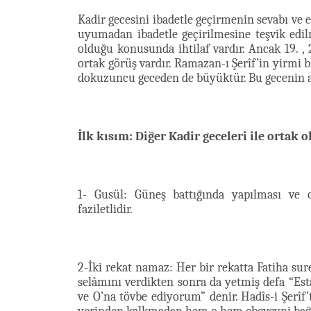
Kadir gecesini ibadetle geçirmenin sevabı ve e
uyumadan ibadetle geçirilmesine teşvik edi
olduğu konusunda ihtilaf vardır. Ancak 19. ,
ortak görüş vardır. Ramazan-ı Şerîf’in yirmi bi
dokuzuncu geceden de büyüktür. Bu gecenin am
İlk kısım: Diğer Kadir geceleri ile ortak 
1- Gusül: Güneş battığında yapılması ve 
faziletlidir.
2-İki rekat namaz: Her bir rekatta Fatiha sur
selâmını verdikten sonra da yetmiş defa “Estâ
ve O’na tövbe ediyorum” denir. Hadîs-i Şerî