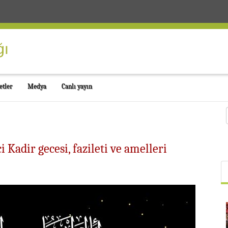
etler
Medya
Canlı yayın
 Kadir gecesi, fazileti ve amelleri