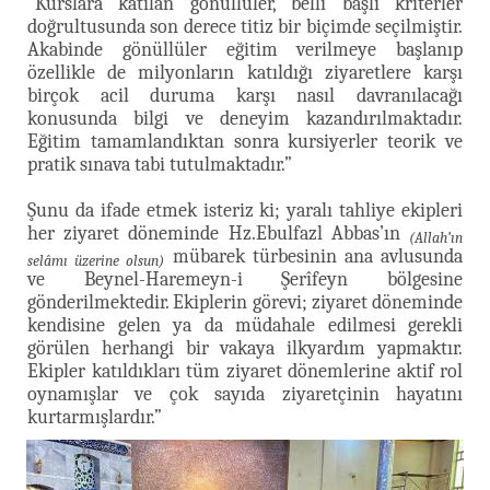
“Kurslara katılan gönüllüler, belli başlı kriterler
doğrultusunda son derece titiz bir biçimde seçilmiştir.
Akabinde gönüllüler eğitim verilmeye başlanıp
özellikle de milyonların katıldığı ziyaretlere karşı
birçok acil duruma karşı nasıl davranılacağı
konusunda bilgi ve deneyim kazandırılmaktadır.
Eğitim tamamlandıktan sonra kursiyerler teorik ve
pratik sınava tabi tutulmaktadır.”
Şunu da ifade etmek isteriz ki; yaralı tahliye ekipleri
her ziyaret döneminde Hz.Ebulfazl Abbas’ın
(Allah’ın
mübarek türbesinin ana avlusunda
selâmı üzerine olsun)
ve Beynel-Haremeyn-i Şerîfeyn bölgesine
gönderilmektedir. Ekiplerin görevi; ziyaret döneminde
kendisine gelen ya da müdahale edilmesi gerekli
görülen herhangi bir vakaya ilkyardım yapmaktır.
Ekipler katıldıkları tüm ziyaret dönemlerine aktif rol
oynamışlar ve çok sayıda ziyaretçinin hayatını
kurtarmışlardır.”