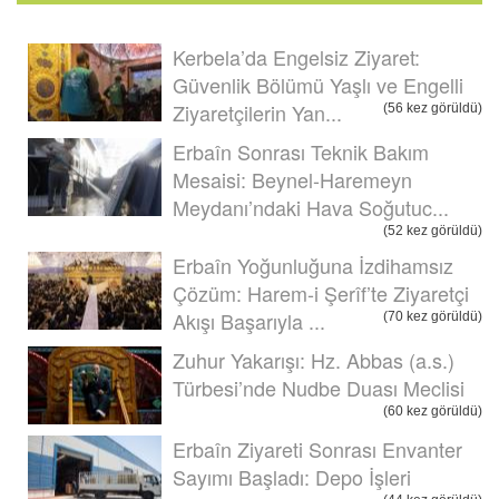
Kerbela’da Engelsiz Ziyaret:
Güvenlik Bölümü Yaşlı ve Engelli
Ziyaretçilerin Yan...
(56 kez görüldü)
Erbaîn Sonrası Teknik Bakım
Mesaisi: Beynel-Haremeyn
Meydanı’ndaki Hava Soğutuc...
(52 kez görüldü)
Erbaîn Yoğunluğuna İzdihamsız
Çözüm: Harem-i Şerîf’te Ziyaretçi
Akışı Başarıyla ...
(70 kez görüldü)
Zuhur Yakarışı: Hz. Abbas (a.s.)
Türbesi’nde Nudbe Duası Meclisi
(60 kez görüldü)
Erbaîn Ziyareti Sonrası Envanter
Sayımı Başladı: Depo İşleri