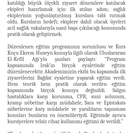
katıldığı büyük ölçekli ziyaret dönemlere katılacak
ekipleri hazırlamak için ilk atılan adım; sağlık
ekiplerinin yoğunlaştırılmış kurslara tabi tutmak
oldu. Kursların hedefi; ekiplere dahil olacak üyeleri
acil sağlık vakalarıyla nasıl başa çıkılacağı konusunda
pratik olarak geliştirmek.
Düzenlenen eğitim programının sorumlusu ve Kurs
Koçu Ekrem Huseyn konuyla ilgili olarak Uluslararası
El-Kefîl Ağı’yla şunları paylaştı: “Program
kapsamında Irak’ın birçok eyaletinde eğitim
düzenlenecektir. Akademimizin ekibi bu kapsamda ilk
ziyaretlerini Bağdat eyaletine yaparak eğitim verdi.
Hem teorik hem pratik olarak verilen eğitim
kapsamında birçok konuya değinildi. Salgın
hastalıklara karşı korunma, CPR, suni solunum,
kramp nöbetine karşı müdahele, Sara ve Epistaksis
nöbetlerine karş müdahele ve yaralıların taşınması
konuları bunların en önemlileriydi. Eğitimde ayrıca
kursiyerlere telsiz cihaz kullanımı eğitimi de verildi.”