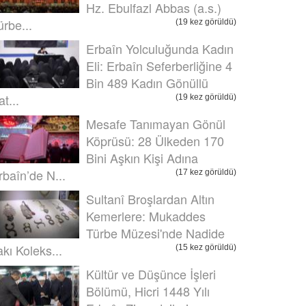
Hz. Ebulfazl Abbas (a.s.)
ürbe...
(19 kez görüldü)
Erbaîn Yolculuğunda Kadın
Eli: Erbaîn Seferberliğine 4
Bin 489 Kadın Gönüllü
t...
(19 kez görüldü)
Mesafe Tanımayan Gönül
Köprüsü: 28 Ülkeden 170
Bini Aşkın Kişi Adına
rbaîn’de N...
(17 kez görüldü)
Sultanî Broşlardan Altın
Kemerlere: Mukaddes
Türbe Müzesi'nde Nadide
akı Koleks...
(15 kez görüldü)
Kültür ve Düşünce İşleri
Bölümü, Hicri 1448 Yılı