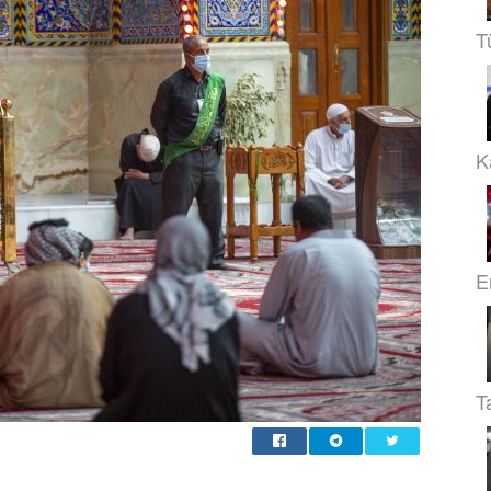
T
Ka
E
T