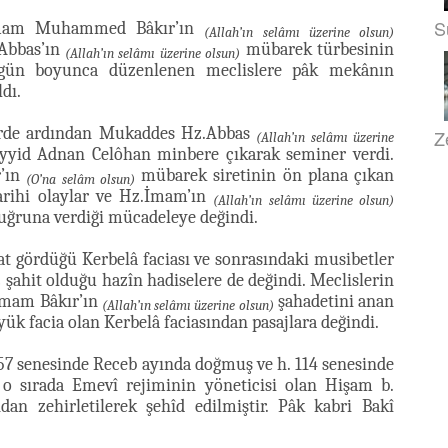
S
z.İmam Muhammed Bâkır’ın
(Allah’ın selâmı üzerine olsun)
 Abbas’ın
mübarek türbesinin
(Allah’ın selâmı üzerine olsun)
i gün boyunca düzenlenen meclislere pâk mekânın
dı.
slerde ardından Mukaddes Hz.Abbas
Z
(Allah’ın selâmı üzerine
yyid Adnan Celôhan minbere çıkarak seminer verdi.
r’ın
mübarek siretinin ön plana çıkan
(O’na selâm olsun)
arihi olaylar ve Hz.İmam’ın
(Allah’ın selâmı üzerine olsun)
 uğruna verdiği mücadeleye değindi.
at gördüğü Kerbelâ faciası ve sonrasındaki musibetler
şahit olduğu hazîn hadiselere de değindi. Meclislerin
)
z.İmam Bâkır’ın
şahadetini anan
(Allah’ın selâmı üzerine olsun)
k facia olan Kerbelâ faciasından pasajlara değindi.
57 senesinde Receb ayında doğmuş ve h. 114 senesinde
 o sırada Emevî rejiminin yöneticisi olan Hişam b.
an zehirletilerek şehîd edilmiştir. Pâk kabri Bakî