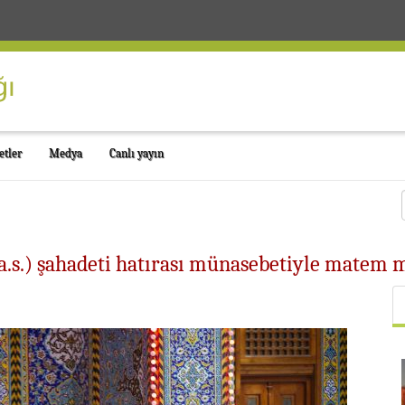
etler
Medya
Canlı yayın
a.s.) şahadeti hatırası münasebetiyle matem m