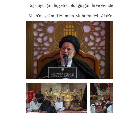
Doğduğu günde, şehîd olduğu günde ve yeniden
Allah’ın selâmı Hz.İmam Muhammed Bâkır’ın