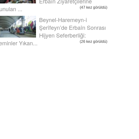
Erbaîn Ziyaretçilerine
unulan ...
(47 kez görüldü)
Beynel-Haremeyn-i
Şerîfeyn’de Erbaîn Sonrası
Hijyen Seferberliği:
eminler Yıkan...
(26 kez görüldü)