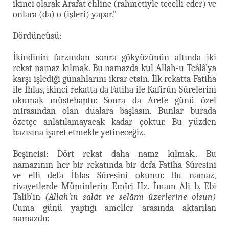
ikinci olarak Arafat ehline (rahmetiyle tecelli eder) ve
onlara (da) o (işleri) yapar.”
Dördüncüsü:
İkindinin farzından sonra gökyüzünün altında iki
rekat namaz kılmak. Bu namazda kul Allah-u Teâlâ’ya
karşı işlediği günahlarını ikrar etsin. İlk rekatta Fatiha
ile İhlas, ikinci rekatta da Fatiha ile Kafirûn Sûrelerini
okumak müstehaptır. Sonra da Arefe günü özel
mirasından olan dualara başlasın. Bunlar burada
özetçe anlatılamayacak kadar çoktur. Bu yüzden
bazısına işaret etmekle yetineceğiz.
Beşincisi: Dört rekat daha namz kılmak.. Bu
namazının her bir rekatında bir defa Fatiha Sûresini
ve elli defa İhlas Sûresini okunur. Bu namaz,
rivayetlerde Müminlerin Emîri Hz. İmam Ali b. Ebi
Talib’in
(Allah'ın salât ve selâmı üzerlerine olsun)
Cuma günü yaptığı ameller arasında aktarılan
namazdır.