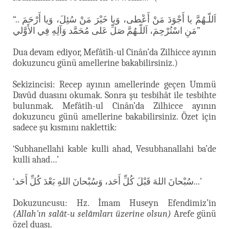
“.. اَللّـهُمَّ يا أَجْوَدَ مَنْ أَعْطى، وَيا خَيْرَ مَنْ سُئِلَ، وَيا أَرْحَمَ
مَنِ اسْتُرْحِمَ، اَللّـهُمَّ صَلِّ عَلى مُحَمَّد وَآلِهِ فِي الأَوَّلي”
Dua devam ediyor, Mefâtîh-ul Cinân’da Zilhicce ayının
dokuzuncu günü amellerine bakabilirsiniz.)
Sekizincisi: Recep ayının amellerinde geçen Ummü
Davûd duasını okumak. Sonra şu tesbihât ile tesbihte
bulunmak. Mefâtîh-ul Cinân’da Zilhicce ayının
dokuzuncu günü amellerine bakabilirsiniz. Özet için
sadece şu kısmını naklettik:
‘Subhanellahi kable kulli ahad, Vesubhanallahi ba’de
kulli ahad…’
‘سُبْحانَ اللهَ قَبْلَ كُلِّ أَحَد، وَسُبْحانَ اللهِ بَعْدَ كُلِّ أَحَد...’
Dokuzuncusu: Hz. İmam Huseyn Efendimiz’in
(Allah'ın salât-u selâmları üzerine olsun)
Arefe günü
özel duası.