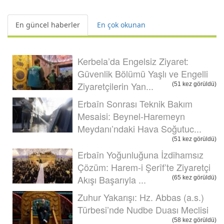
En güncel haberler
En çok okunan
Kerbela’da Engelsiz Ziyaret:
Güvenlik Bölümü Yaşlı ve Engelli
Ziyaretçilerin Yan...
(51 kez görüldü)
Erbaîn Sonrası Teknik Bakım
Mesaisi: Beynel-Haremeyn
Meydanı’ndaki Hava Soğutuc...
(51 kez görüldü)
Erbaîn Yoğunluğuna İzdihamsız
Çözüm: Harem-i Şerîf’te Ziyaretçi
Akışı Başarıyla ...
(65 kez görüldü)
Zuhur Yakarışı: Hz. Abbas (a.s.)
Türbesi’nde Nudbe Duası Meclisi
(58 kez görüldü)