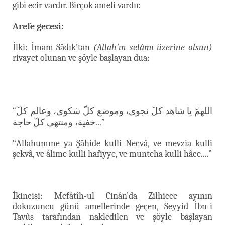
gibi ecir vardır. Birçok ameli vardır.
Arefe gecesi:
İlki: İmam Sâdık’tan
(Allah'ın selâmı üzerine olsun)
rivayet olunan ve şöyle başlayan dua:
“اللهمّ يا شاهد كلّ نجوى، وموضع كلّ شكوى، وعالم كلّ
خفية، ومنتهى كلّ حاجة...”
“Allahumme ya Şâhide kulli Necvâ, ve mevzia kulli
şekvâ, ve âlime kulli hafiyye, ve munteha kulli hâce....”
İkincisi: Mefâtîh-ul Cinân’da Zilhicce ayının
dokuzuncu günü amellerinde geçen, Seyyid İbn-i
Tavûs tarafından nakledilen ve şöyle başlayan