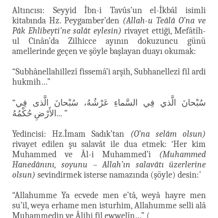
Altıncısı: Seyyid İbn-i Tavûs’un el-İkbâl isimli
kitabında Hz. Peygamber’den
(Allah-u Teâlâ O’na ve
Pâk Ehlibeyti’ne salât eylesin)
rivayet ettiği, Mefâtîh-
ul Cinân’da Zilhicce ayının dokuzuncu günü
amellerinde geçen ve şöyle başlayan duayı okumak:
“Subhânellahillezî fissemâ’i arşih, Subhanellezî fil ardi
hukmih…”
“سُبْحانَ الَّذي فِي السَّماءِ عَرْشُهُ، سُبْحانَ الَّذى فِي
الأَرْضِ حُكْمُهُ... ”
Yedincisi: Hz.İmam Sadık’tan
(O’na selâm olsun)
rivayet edilen şu salavât ile dua etmek: ‘Her kim
Muhammed ve Âl-i Muhammed’i
(Muhammed
Hanedânını, soyunu – Allah’ın salavâtı üzerlerine
olsun)
sevindirmek isterse namazında (şöyle) desin:’
“Allahumme Ya ecvede men e’tâ, weyâ hayre men
su’il, weya erhame men isturhim, Allahumme selli alâ
Muhammedin ve Âlihi fil ewwelîn…” (