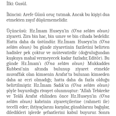
İlki: Gusül.
İkincisi: Arefe Günü oruç tutmak. Ancak bu kişiyi dua
etmekten zayıf düşürmemelidir.
Üçüncüsü: Hz.İmam Huseyn’in
(O’na selâm olsun)
ziyareti. Zira bin hac, bin umre ve bin cihada bedeldir.
Hatta daha da üstündür. Hz.İmam Huseyn’in
(O’na
selâm olsun)
bu günde ziyaretinin faziletini belirten
hadisler pek çoktur ve mütevatirdir (doğruluğundan
kuşkuya mahal vermeyecek kadar fazladır, Editör). Bu
günde Hz.İmam’ı
(O’na selâm olsun)
Mukkaddes
Kubbesi’nin altında bulunup ziyaret etmekle
muvaffak olan kimsenin Arafat’ta bulunan kimseden
daha az ecri olmadığı; hatta daha da fazla olduğu
belirtilmiştir. Hz.İmam Sadık’ın
(O’na selâm olsun)
şöyle buyurduğu rivayet olunmuştur: “Allah Tebâreke
ve Teâlâ Arafat ehlinden önce Hz.Huseyn’in
(O’na
selâm olsun)
kabrinin ziyaretçilerine (rahmeti ile)
tecelli eder; ihtiyaçlarını karşılar, günahlarını bağışlar,
diledikleri işlerde şefaatlerini kabul buyurur. Sonra