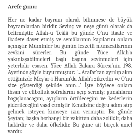
Arefe günü:
Her ne kadar bayram olarak bilinmese de büyük
bayramlardan biridir. Sevinç ve neşe günü olarak da
belirmiştir. Allah-u Teâlâ bu günde O’nu itaate ve
ibadete davet etmiş ve semâlarının kapılarını onlara
açmıştır. Müminler bu günün lezzetli münacatlarının
zevkini sürerler. Bu günde Yüce Allah’a
yakınlaşabilmeleri başlı başına sevinmeleri için
yeterlidir esasen. Yüce Allah Bakara Sûresi’nin 198.
Ayetinde şöyle buyurmuştur: ‘…Arafat'tan ayrılıp akın
ettiğinizde Meş'ar-i Haram'da Allah'ı zikredin ve O'nu
size gösterdiği şekilde anın…’ İşte böylece onlara
ihsan ve elibolluk sofralarını açıp sermiş; günahların
bağışlanacağını, ayıpların örtüleceğini ve kederlerin
giderileceğini vaad etmiştir. Kendisine doğru adım atıp
gelmek isteyen kimseye izin vermiştir. Bu günde
Şeytan; başka herhangi bir vakitten daha zelîldir, daha
hakîrdir ve daha öfkelidir. Bu güne ait birçok amel
vardır.