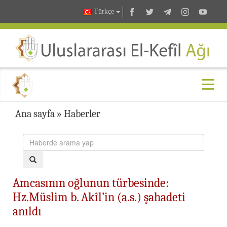
Türkçe
Ana sayfa
»
Haberler
Amcasının oğlunun türbesinde:
Hz.Müslim b. Akîl’in (a.s.) şahadeti
anıldı