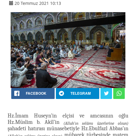
20 Temmuz 2021 10:13
FACEBOOK
TELEGRAM
Hz.İmam Huseyn’in elçisi ve amcasının oğlu
Hz.Müslim b. Akîl’in
(Allah’ın selâmı üzerlerine olsun)
şahadeti hatırası münasebetiyle Hz.Ebulfazl Abbas’ın
mübarek türbesinde matem