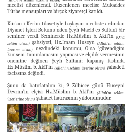
(Allah’ın selâmı üzerine olsun)
meclisi düzenlendi. Düzenlenen meclise Mukaddes
Türbe mensupları ve birçok ziyaretçi katıldı.
Kur’an-ı Kerîm tilavetiyle başlayan mecliste ardından
Diyanet İşleri Bölümü’nden Şeyh Macid es-Sultanî bir
seminer verdi. Seminerde Hz.Müslim b. Akîl’in
(O’na
şahsiyeti, Hz.İmam Huseyn
selâm olsun)
(Allah’ın selâmı
nezdindeki konumu, O’na ‘güvendiğim
üzerine olsun)
kimsem’ tanımlamasını yapması ve elçilik vermesinin
önemine değinen Şeyh Sultanî; kapanış faslında
Hz.Müslim b. Akîl’in
şahadeti
(Allah’ın selâmı üzerine olsun)
faciasına değindi.
Şunu da hatırlatalım ki; 9 Zilhicce günü Huseynî
Devrim’in elçisi Hz.Müslim b. Akîl’in
(Allah’ın selâmı
şahadet hatırasının yıldönümüdür.
üzerlerine olsun)