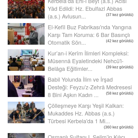
Kerbela’da Ehl-i Beyt (a.s.) Acısı
Yâd Edildi: Hz. Ebulfazl Abbas
(a.s.) Avlusun...
(37 kez görüldü)
El-Kefîl Buz Fabrikası'nda Yangına
Karşı Tam Koruma: 6 Bar Basınçlı
Otomatik Sön...
(42 kez görüldü)
Kur’an-i Kerîm İlimleri Kompleksi:
Müsennâ Eyaletindeki Nehcü'l-
Belâga Eğitimler...
(39 kez görüldü)
Babil Yolunda İlim ve İrşad
Desteği: Feyzu'z-Zehrâ Medresesi
8 Bini Aşkın Kadın ...
(58 kez görüldü)
Çölleşmeye Karşı Yeşil Kalkan:
Mukaddes Hz. Abbas (a.s.)
Türbesi Kerbela'da 1 Mi...
(360 kez görüldü)
Osmanlı Sultanı I. Selim’in Kılıcı