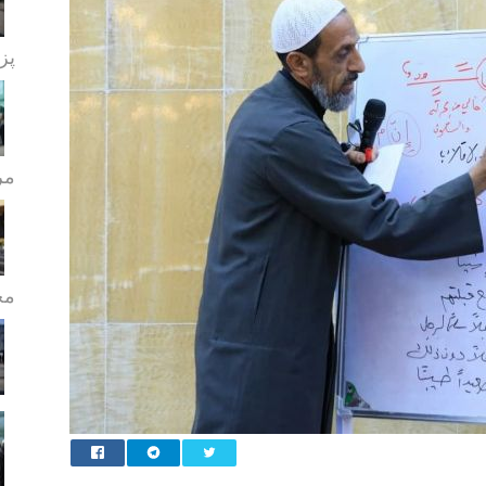
پز
مر
مج