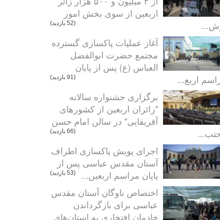
از ۳ میلیون و ۵۰۰ هزار زائر
اربعین از سوی بخش امور
ش...
(52 بازدید)
آغاز عملیات پاکسازی گسترده
مجتمع حضرت ابوالفضل
العباس (ع) پس از پایان
اسم اربع...
(91 بازدید)
برگزاری جشنواره سالانه
"زائران اربعین از کشورهای
آفریقایی" در سالن امام حسن
تب...
(66 بازدید)
اجرای پویش پاکسازی اطراف
آستان مقدس عباسی پس از
پایان مراسم اربعین...
(53 بازدید)
اختصاص ناوگان آستان مقدس
عباسی برای بازگرداندن
خادمان افتخاری به استان‌های