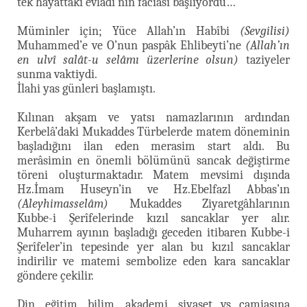
tek hayattaki evlâdı’nın faciası başlıyordu…
Müminler için; Yüce Allah’ın Habîbi
(Sevgilisi)
Muhammed’e ve O’nun paspâk Ehlibeyti’ne
(Allah’ın
en ulvî salât-u selâmı üzerlerine olsun)
taziyeler
sunma vaktiydi.
İlahi yas günleri başlamıştı.
Kılınan akşam ve yatsı namazlarının ardından
Kerbelâ’daki Mukaddes Türbelerde matem döneminin
başladığını ilan eden merasim start aldı. Bu
merâsimin en önemli bölümünü sancak değiştirme
töreni oluşturmaktadır. Matem mevsimi dışında
Hz.İmam Huseyn’in ve Hz.Ebelfazl Abbas’ın
(Aleyhimasselâm)
Mukaddes Ziyaretgâhlarının
Kubbe-i Şerîfelerinde kızıl sancaklar yer alır.
Muharrem ayının başladığı geceden itibaren Kubbe-i
Şerîfeler’in tepesinde yer alan bu kızıl sancaklar
indirilir ve matemi sembolize eden kara sancaklar
göndere çekilir.
Din, eğitim, bilim, akademi, siyaset vs camiasına