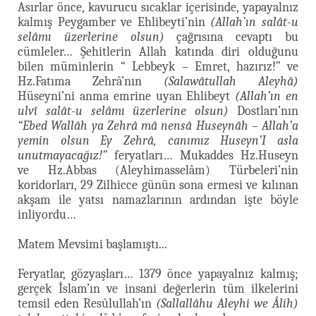
Asırlar önce, kavurucu sıcaklar içerisinde, yapayalnız
kalmış Peygamber ve Ehlibeyti’nin
(Allah’ın salât-u
selâmı üzerlerine olsun)
çağrısına cevaptı bu
cümleler… Şehitlerin Allah katında diri olduğunu
bilen müminlerin “ Lebbeyk – Emret, hazırız!” ve
Hz.Fatıma Zehrâ’nın
(Salawâtullah Aleyhâ)
Hüseyni’ni anma emrine uyan Ehlibeyt
(Allah’ın en
ulvî salât-u selâmı üzerlerine olsun)
Dostları’nın
“Ebed Wallâh ya Zehrâ mâ nensâ Huseynâh – Allah’a
yemin olsun Ey Zehrâ, canımız Huseyn’I asla
unutmayacağız!”
feryatları… Mukaddes Hz.Huseyn
ve Hz.Abbas (Aleyhimasselâm) Türbeleri’nin
koridorları, 29 Zilhicce günün sona ermesi ve kılınan
akşam ile yatsı namazlarının ardından işte böyle
inliyordu…
Matem Mevsimi başlamıştı...
Feryatlar, gözyaşları… 1379 önce yapayalnız kalmış;
gerçek İslam’ın ve insani değerlerin tüm ilkelerini
temsil eden Resûlullah’ın
(Sallallâhu Aleyhi we Âlih)