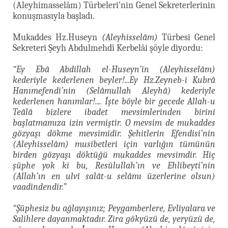
(Aleyhimasselâm) Türbeleri’nin Genel Sekreterlerinin
konuşmasıyla başladı.
Mukaddes Hz.Huseyn
(Aleyhisselâm)
Türbesi Genel
Sekreteri Şeyh Abdulmehdî Kerbelâi şöyle diyordu:
“Ey Ebâ Abdillah el-Huseyn’in (Aleyhisselâm)
kederiyle kederlenen beyler!...Ey Hz.Zeyneb-i Kubrâ
Hanımefendi’nin (Selâmullah Aleyhâ) kederiyle
kederlenen hanımlar!.... İşte böyle bir gecede Allah-u
Teâlâ bizlere ibadet mevsimlerinden birini
başlatmamıza izin vermiştir. O mevsim de mukaddes
gözyaşı dökme mevsimidir. Şehitlerin Efendisi’nin
(Aleyhisselâm) musibetleri için varlığın tümünün
birden gözyaşı döktüğü mukaddes mevsimdir. Hiç
şüphe yok ki bu, Resûlullah’ın ve Ehlibeyti’nin
(Allah’ın en ulvî salât-u selâmı üzerlerine olsun)
vaadindendir.”
“Şüphesiz bu ağlayışınız; Peygamberlere, Evliyalara ve
Salihlere dayanmaktadır. Zira gökyüzü de, yeryüzü de,