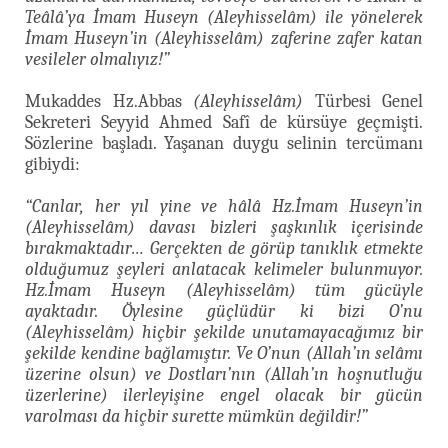
Teâlâ’ya İmam Huseyn (Aleyhisselâm) ile yönelerek
İmam Huseyn’in (Aleyhisselâm) zaferine zafer katan
vesileler olmalıyız!”
Mukaddes Hz.Abbas
(Aleyhisselâm)
Türbesi Genel
Sekreteri Seyyid Ahmed Safî de kürsüye geçmişti.
Sözlerine başladı. Yaşanan duygu selinin tercümanı
gibiydi:
“Canlar, her yıl yine ve hâlâ Hz.İmam Huseyn’in
(Aleyhisselâm) davası bizleri şaşkınlık içerisinde
bırakmaktadır… Gerçekten de görüp tanıklık etmekte
olduğumuz şeyleri anlatacak kelimeler bulunmuyor.
Hz.İmam Huseyn (Aleyhisselâm) tüm gücüyle
ayaktadır. Öylesine güçlüdür ki bizi O’nu
(Aleyhisselâm) hiçbir şekilde unutamayacağımız bir
şekilde kendine bağlamıştır. Ve O’nun (Allah’ın selâmı
üzerine olsun) ve Dostları’nın (Allah’ın hoşnutluğu
üzerlerine) ilerleyişine engel olacak bir gücün
varolması da hiçbir surette mümkün değildir!”