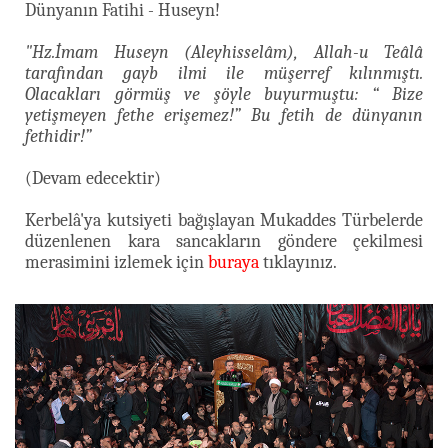
Dünyanın Fatihi - Huseyn!
"Hz.İmam Huseyn (Aleyhisselâm), Allah-u Teâlâ
tarafından gayb ilmi ile müşerref kılınmıştı.
Olacakları görmüş ve şöyle buyurmuştu: “ Bize
yetişmeyen fethe erişemez!” Bu fetih de dünyanın
fethidir!”
(Devam edecektir)
Kerbelâ'ya kutsiyeti bağışlayan Mukaddes Türbelerde
düzenlenen kara sancakların göndere çekilmesi
merasimini izlemek için
buraya
tıklayınız.