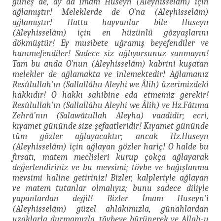
güneş de, ay da İmam Huseyn (Aleyhisselâm) için
ağlamıştır! Meleklerde de O’na (Aleyhisselâm)
ağlamıştır! Hatta hayvanlar bile Huseyn
(Aleyhisselâm) için en hüzünlü gözyaşlarını
dökmüştür! Ey musibete uğramış beyefendiler ve
hanımefendiler! Sadece siz ağlıyorsunuz sanmayın!
Tam bu anda O’nun (Aleyhisselâm) kabrini kuşatan
melekler de ağlamakta ve inlemektedir! Ağlamanız
Resûlullah’ın (Sallallâhu Aleyhi we Âlih) üzerimizdeki
hakkıdır! O hakkı sahibine eda etmemiz gerekir!
Resûlullah’ın (Sallallâhu Aleyhi we Âlih) ve Hz.Fâtıma
Zehrâ’nın (Salawâtullah Aleyha) vaadidir; ecri,
kıyamet gününde size şefaatleridir! Kıyamet gününde
tüm gözler ağlayacaktır; ancak Hz.Huseyn
(Aleyhisselâm) için ağlayan gözler hariç! O halde bu
fırsatı, matem meclisleri kurup çokça ağlayarak
değerlendiriniz ve bu mevsimi; tövbe ve bağışlanma
mevsimi haline getiriniz! Bizler, kalpleriyle ağlayan
ve matem tutanlar olmalıyız; bunu sadece diliyle
yapanlardan değil! Bizler İmam Huseyn’i
(Aleyhisselâm) güzel ahlakımızla, günahlardan
uzaklarla durmamızla, tövbeye bürünerek ve Allah-u