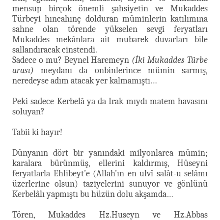
mensup birçok önemli şahsiyetin ve Mukaddes
Türbeyi hıncahınç dolduran müminlerin katılımına
sahne olan törende yükselen sevgi feryatları
Mukaddes mekânlara ait mubarek duvarları bile
sallandıracak cinstendi.
Sadece o mu? Beynel Haremeyn
(İki Mukaddes Türbe
arası)
meydanı da onbinlerince mümin sarmış,
neredeyse adım atacak yer kalmamıştı…
Peki sadece Kerbelâ ya da Irak mıydı matem havasını
soluyan?
Tabii ki hayır!
Dünyanın dört bir yanındaki milyonlarca mümin;
karalara bürünmüş, ellerini kaldırmış, Hüseyni
feryatlarla Ehlibeyt’e (Allah’ın en ulvî salât-u selâmı
üzerlerine olsun) taziyelerini sunuyor ve gönlünü
Kerbelâlı yapmıştı bu hüzün dolu akşamda…
Tören, Mukaddes Hz.Huseyn ve Hz.Abbas