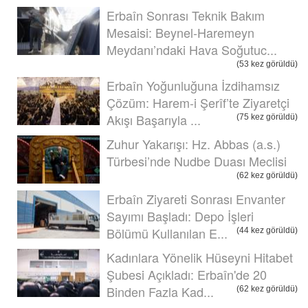
Erbaîn Sonrası Teknik Bakım
Mesaisi: Beynel-Haremeyn
Meydanı’ndaki Hava Soğutuc...
(53 kez görüldü)
Erbaîn Yoğunluğuna İzdihamsız
Çözüm: Harem-i Şerîf’te Ziyaretçi
Akışı Başarıyla ...
(75 kez görüldü)
Zuhur Yakarışı: Hz. Abbas (a.s.)
Türbesi’nde Nudbe Duası Meclisi
(62 kez görüldü)
Erbaîn Ziyareti Sonrası Envanter
Sayımı Başladı: Depo İşleri
Bölümü Kullanılan E...
(44 kez görüldü)
Kadınlara Yönelik Hüseyni Hitabet
Şubesi Açıkladı: Erbaîn'de 20
Binden Fazla Kad...
(62 kez görüldü)