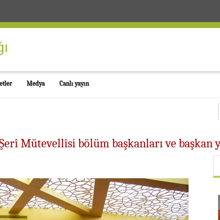
etler
Medya
Canlı yayın
erî Mütevellîsi bölüm başkanları ve başkan ya