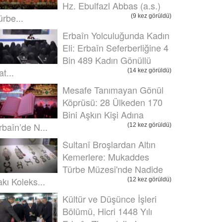
Hz. Ebulfazl Abbas (a.s.)
ürbe...
(9 kez görüldü)
Erbaîn Yolculuğunda Kadın
Eli: Erbaîn Seferberliğine 4
Bin 489 Kadın Gönüllü
t...
(14 kez görüldü)
Mesafe Tanımayan Gönül
Köprüsü: 28 Ülkeden 170
Bini Aşkın Kişi Adına
rbaîn’de N...
(12 kez görüldü)
Sultanî Broşlardan Altın
Kemerlere: Mukaddes
Türbe Müzesi'nde Nadide
akı Koleks...
(12 kez görüldü)
Kültür ve Düşünce İşleri
Bölümü, Hicri 1448 Yılı