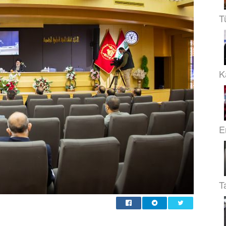
T
Ka
E
T