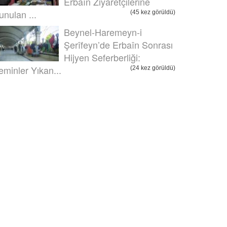
Erbaîn Ziyaretçilerine
unulan ...
(45 kez görüldü)
Beynel-Haremeyn-i
Şerîfeyn’de Erbaîn Sonrası
Hijyen Seferberliği:
eminler Yıkan...
(24 kez görüldü)