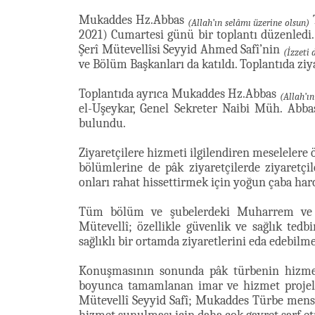
Mukaddes Hz.Abbas
T
(Allah’ın selâmı üzerine olsun)
2021) Cumartesi günü bir toplantı düzenled
Şerî Mütevellîsi Seyyid Ahmed Safî’nin
(İzzeti 
ve Bölüm Başkanları da katıldı. Toplantıda ziya
Toplantıda ayrıca Mukaddes Hz.Abbas
(Allah’ın
el-Uşeykar, Genel Sekreter Naibi Müh. Ab
bulundu.
Ziyaretçilere hizmeti ilgilendiren meseleler
bölümlerine de pâk ziyaretçilerde ziyaretç
onları rahat hissettirmek için yoğun çaba har
Tüm bölüm ve şubelerdeki Muharrem ve Saf
Mütevellî; özellikle güvenlik ve sağlık tedb
sağlıklı bir ortamda ziyaretlerini eda edebilmel
Konuşmasının sonunda pâk türbenin hizmet
boyunca tamamlanan imar ve hizmet projele
Mütevellî Seyyid Safî; Mukaddes Türbe mensup