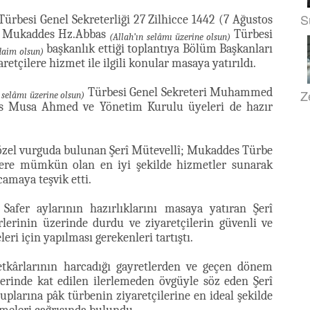
S
ürbesi Genel Sekreterliği 27 Zilhicce 1442 (7 Ağustos
i. Mukaddes Hz.Abbas
Türbesi
(Allah’ın selâmı üzerine olsun)
başkanlık ettiği toplantıya Bölüm Başkanları
daim olsun)
retçilere hizmet ile ilgili konular masaya yatırıldı.
Türbesi Genel Sekreteri Muhammed
Z
 selâmı üzerine olsun)
bas Musa Ahmed ve Yönetim Kurulu üyeleri de hazır
e özel vurguda bulunan Şerî Mütevellî; Mukaddes Türbe
ilere mümkün olan en iyi şekilde hizmetler sunarak
camaya teşvik etti.
er aylarının hazırlıklarını masaya yatıran Şerî
irlerinin üzerinde durdu ve ziyaretçilerin güvenli ve
eri için yapılması gerekenleri tartıştı.
kârlarının harcadığı gayretlerden ve geçen dönem
rinde kat edilen ilerlemeden övgüyle söz eden Şerî
larına pâk türbenin ziyaretçilerine en ideal şekilde