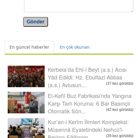
Gönder
En güncel haberler
En çok okunan
Kerbela’da Ehl-i Beyt (a.s.) Acısı
Yâd Edildi: Hz. Ebulfazl Abbas
(a.s.) Avlusun...
(37 kez görüldü)
El-Kefîl Buz Fabrikası'nda Yangına
Karşı Tam Koruma: 6 Bar Basınçlı
Otomatik Sön...
(42 kez görüldü)
Kur’an-i Kerîm İlimleri Kompleksi:
Müsennâ Eyaletindeki Nehcü'l-
Belâga Eğitimler...
(39 kez görüldü)