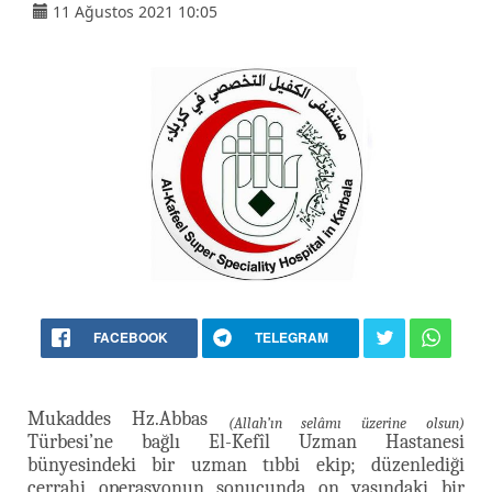
11 Ağustos 2021 10:05
FACEBOOK
TELEGRAM
Mukaddes Hz.Abbas
(Allah’ın selâmı üzerine olsun)
Türbesi’ne bağlı El-Kefîl Uzman Hastanesi
bünyesindeki bir uzman tıbbi ekip; düzenlediği
cerrahi operasyonun sonucunda on yaşındaki bir