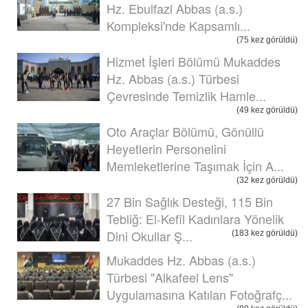
Hz. Ebulfazl Abbas (a.s.)
Kompleksi'nde Kapsamlı...
(75 kez görüldü)
Hizmet İşleri Bölümü Mukaddes
Hz. Abbas (a.s.) Türbesi
Çevresinde Temizlik Hamle...
(49 kez görüldü)
Oto Araçlar Bölümü, Gönüllü
Heyetlerin Personelini
Memleketlerine Taşımak İçin A...
(32 kez görüldü)
27 Bin Sağlık Desteği, 115 Bin
Tebliğ: El-Kefîl Kadınlara Yönelik
Dini Okullar Ş...
(183 kez görüldü)
Mukaddes Hz. Abbas (a.s.)
Türbesi "Alkafeel Lens"
Uygulamasına Katılan Fotoğrafç...