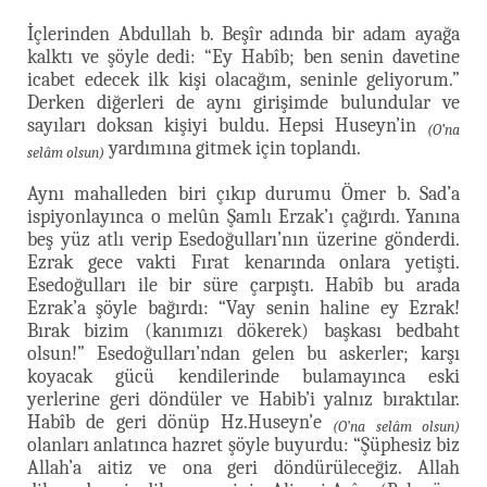
İçlerinden Abdullah b. Beşîr adında bir adam ayağa
kalktı ve şöyle dedi: “Ey Habîb; ben senin davetine
icabet edecek ilk kişi olacağım, seninle geliyorum.”
Derken diğerleri de aynı girişimde bulundular ve
sayıları doksan kişiyi buldu. Hepsi Huseyn’in
(O’na
yardımına gitmek için toplandı.
selâm olsun)
Aynı mahalleden biri çıkıp durumu Ömer b. Sad’a
ispiyonlayınca o melûn Şamlı Erzak’ı çağırdı. Yanına
beş yüz atlı verip Esedoğulları’nın üzerine gönderdi.
Ezrak gece vakti Fırat kenarında onlara yetişti.
Esedoğulları ile bir süre çarpıştı. Habîb bu arada
Ezrak’a şöyle bağırdı: “Vay senin haline ey Ezrak!
Bırak bizim (kanımızı dökerek) başkası bedbaht
olsun!” Esedoğulları’ndan gelen bu askerler; karşı
koyacak gücü kendilerinde bulamayınca eski
yerlerine geri döndüler ve Habib’i yalnız bıraktılar.
Habîb de geri dönüp Hz.Huseyn’e
(O’na selâm olsun)
olanları anlatınca hazret şöyle buyurdu: “Şüphesiz biz
Allah’a aitiz ve ona geri döndürüleceğiz. Allah