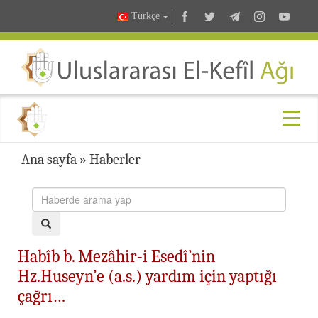
Türkçe
Ana sayfa
»
Haberler
Habîb b. Mezâhir-i Esedî’nin
Hz.Huseyn’e (a.s.) yardım için yaptığı
çağrı…