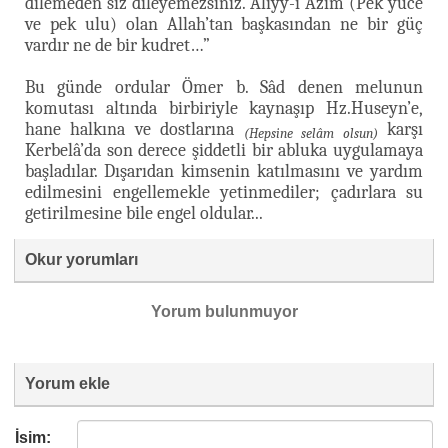
dilemeden siz dileyemezsiniz. Aliyy-i Azîm (Pek yüce
ve pek ulu) olan Allah’tan başkasından ne bir güç
vardır ne de bir kudret…”
Bu günde ordular Ömer b. Sâd denen melunun
komutası altında birbiriyle kaynaşıp Hz.Huseyn’e,
hane halkına ve dostlarına
karşı
(Hepsine selâm olsun)
Kerbelâ’da son derece şiddetli bir abluka uygulamaya
başladılar. Dışarıdan kimsenin katılmasını ve yardım
edilmesini engellemekle yetinmediler; çadırlara su
getirilmesine bile engel oldular...
Okur yorumları
Yorum bulunmuyor
Yorum ekle
İsim: