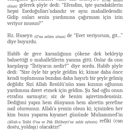
(O’na selâm
gelerek şöyle dedi: “Efendim, işte şuradakilerin
olsun)
hepsi Esedoğulları’ndandır ve aynı mahalledendir.
Gidip onları senin yardımına çağırmam için izin
veriyor musun?”
Hz. Huseyn
de “Evet veriyorum, git...”
(O’na selâm olsun)
diye buyurdu.
Habîb de gece karanlığının çökene dek bekleyip
bahsettiği o mahallelilerin yanına gitti. Onlar da onu
karşılayıp “İhtiyacın nedir?” diye sordu. Habîb şöyle
dedi: “Size öyle bir şeyle geldim ki; kimse daha önce
kendi toplumuna bundan daha hayırlı bir şeyle gelmiş
değildir. Sizi Allah Resûlü’nün xasa kızının oğlunun
yardımına davet etmek için geldim. Şu Sad oğlu onun
etrafını sarmıştır; siz de benim aşiretimdensiniz.
Dediğimi yapın hem dünyanın hem ahretin şerefine
nail olursunuz. Allah’a yemin olsun ki; içinizden her
kim bunu yaparsa kıyamet gününde Muhammed’in
refîki (can
(Allah-u Teâlâ O’na ve Pâk Ehlibeyti’ne salât eylesin)
dostu, yoldaşı) olacaktır!”