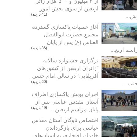
از ۳ میلیون و ۵۰۰ هزار زائر
اربعین از سوی بخش امور
ش...
(41 بازدید)
آغاز عملیات پاکسازی گسترده
مجتمع حضرت ابوالفضل
العباس (ع) پس از پایان
اسم اربع...
(86 بازدید)
برگزاری جشنواره سالانه
"زائران اربعین از کشورهای
آفریقایی" در سالن امام حسن
تب...
(60 بازدید)
اجرای پویش پاکسازی اطراف
آستان مقدس عباسی پس از
پایان مراسم اربعین...
(49 بازدید)
اختصاص ناوگان آستان مقدس
عباسی برای بازگرداندن
خادمان افتخاری به استان‌های