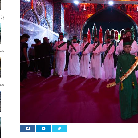
پز
مر
مج