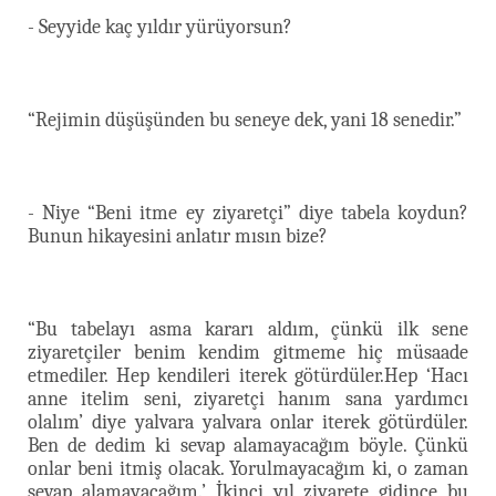
- Seyyide kaç yıldır yürüyorsun?
“Rejimin düşüşünden bu seneye dek, yani 18 senedir.”
- Niye “Beni itme ey ziyaretçi” diye tabela koydun?
Bunun hikayesini anlatır mısın bize?
“Bu tabelayı asma kararı aldım, çünkü ilk sene
ziyaretçiler benim kendim gitmeme hiç müsaade
etmediler. Hep kendileri iterek götürdüler.Hep ‘Hacı
anne itelim seni, ziyaretçi hanım sana yardımcı
olalım’ diye yalvara yalvara onlar iterek götürdüler.
Ben de dedim ki sevap alamayacağım böyle. Çünkü
onlar beni itmiş olacak. Yorulmayacağım ki, o zaman
sevap alamayacağım.’ İkinci yıl ziyarete gidince bu