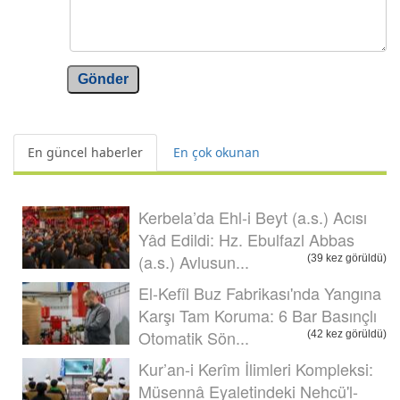
Gönder
En güncel haberler
En çok okunan
Kerbela’da Ehl-i Beyt (a.s.) Acısı
Yâd Edildi: Hz. Ebulfazl Abbas
(a.s.) Avlusun...
(39 kez görüldü)
El-Kefîl Buz Fabrikası'nda Yangına
Karşı Tam Koruma: 6 Bar Basınçlı
Otomatik Sön...
(42 kez görüldü)
Kur’an-i Kerîm İlimleri Kompleksi:
Müsennâ Eyaletindeki Nehcü'l-