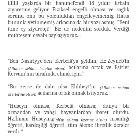
Ellili yaşlarda bir hanımefendi. 18 yıldır Erbain
ziyaretine geliyor. Fiziksel engelli olması ve sağlık
sorunu onu bu yolculuktan engelleyememiş. Hatta
bununla yetinmemiş arkasına da bir yazı asmış: “Beni
itme ey ziyaretçi!” Biz de nedenini sorduk. Verdiği
muhteşem cevabı paylaşıyoruz...
“Ben Nasıriyye’den Kerbelâ’ya geldim, Hz.Zeyneb’in
acılarına ortak ve Esirler
(Allah’ın selâmı üzerine olsun)
Kervanı’nın tarafında olmak için.”
“Bir zerre ile dahi olsa Ehlibeyt’in
(Allah’ın selâmı
acılarına ortak olmak istiyoruz.
üzerlerine olsun)
“Huseyn olmasa, Kerbelâ olmasa; dünya bir
ormandan ve vahşi hayvanlardan ibaret olurdu.
Hz.İmam Huseyn
insanlığı
(Allah’ın selâmı üzerine olsun)
öğretti, kardeşliği öğretti, tüm âleme ibretlik dersler
verdi. “