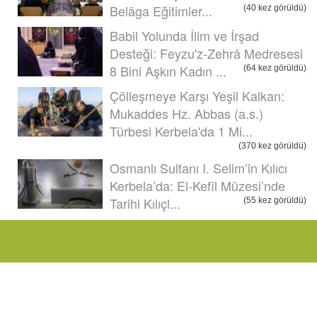
Belâga Eğitimler...
(40 kez görüldü)
Babil Yolunda İlim ve İrşad
Desteği: Feyzu'z-Zehrâ Medresesi
8 Bini Aşkın Kadın ...
(64 kez görüldü)
Çölleşmeye Karşı Yeşil Kalkan:
Mukaddes Hz. Abbas (a.s.)
Türbesi Kerbela'da 1 Mi...
(370 kez görüldü)
Osmanlı Sultanı I. Selim’in Kılıcı
Kerbela’da: El-Kefîl Müzesi’nde
Tarihi Kılıçl...
(55 kez görüldü)