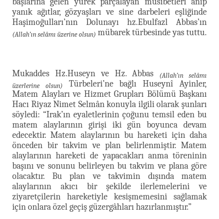
başlarına gelen yürek parçalayan musibetleri anıp
yanık ağıtlar, gözyaşları ve sine darbeleri eşliğinde
Haşimoğulları’nın Dolunayı hz.Ebulfazl Abbas’ın
mübarek türbesinde yas tuttu.
(Allah’ın selâmı üzerine olsun)
Mukaddes Hz.Huseyn ve Hz. Abbas
(Allah’ın selâmı
Türbeleri’ne bağlı Huseynî Ayinler,
üzerlerine olsun)
Matem Alayları ve Hizmet Grupları Bölümü Başkanı
Hacı Riyaz Nimet Selmân konuyla ilgili olarak şunları
söyledi: “Irak’ın eyaletlerinin çoğunu temsil eden bu
matem alaylarının girişi iki gün boyunca devam
edecektir. Matem alaylarının bu hareketi için daha
önceden bir takvim ve plan belirlenmiştir. Matem
alaylarının hareketi de yapacakları anma töreninin
başını ve sonunu belirleyen bu takvim ve plana göre
olacaktır. Bu plan ve takvimin dışında matem
alaylarının akıcı bir şekilde ilerlemelerini ve
ziyaretçilerin hareketiyle kesişmemesini sağlamak
için onlara özel geçiş güzergâhları hazırlanmıştır.”