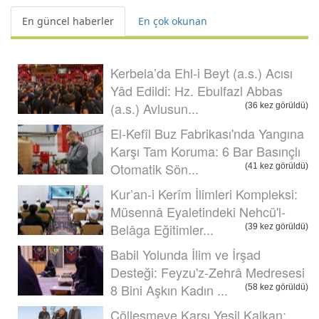
En güncel haberler
En çok okunan
Kerbela’da Ehl-i Beyt (a.s.) Acısı
Yâd Edildi: Hz. Ebulfazl Abbas
(a.s.) Avlusun...
(36 kez görüldü)
El-Kefîl Buz Fabrikası'nda Yangına
Karşı Tam Koruma: 6 Bar Basınçlı
Otomatik Sön...
(41 kez görüldü)
Kur’an-i Kerîm İlimleri Kompleksi:
Müsennâ Eyaletindeki Nehcü'l-
Belâga Eğitimler...
(39 kez görüldü)
Babil Yolunda İlim ve İrşad
Desteği: Feyzu'z-Zehrâ Medresesi
8 Bini Aşkın Kadın ...
(58 kez görüldü)
Çölleşmeye Karşı Yeşil Kalkan: