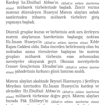
Kardeşi hz.Ebulfazl Abbas’ın
(Allah’ın selâmı üzerlerine
mübarek türbelerinde başladı. Zincir vurma
olsun)
matemi düzenleyen Huseynî Matem alayları sabah
saatlerinden itibaren mübarek türbelere giriş
yapmaya başladı.
Düzenli gruplar kuran ve birbirinin ardı sıra ilerleyen
matem alaylarının hareketinin başlangıç noktası
Hz.İmam Huseyn’in
Kıble
(Allah’ın selâmı üzerine olsun)
Kapısı Caddesi oldu. Daha önceden belirlenmiş olan bu
noktadan anma törenlerine başlayan bu matem
grupları mübarek türbenin esas avlusundan
mersiyeler okuyarak geçti. Okunan mersiyelerle
Cennet Gençlerinin Efendisi’nin
(Allah’ın selâmı üzerine
şahadetinin kırkıncı günü hatırası anıldı.
olsun)
Matem alayları akabinde Beynel-Haremeyn-i Şerîfeyn
Meydanı üzerinden Hz.İmam Huseyn’in kardeşi ve
alemdârı Hz.Ebulfazl Abbas’ın
(Allah’ın selâmı üzerlerine
mübarek türbesine doğru geçti. Matem alayları
olsun)
burada Pâk Ehlibeyt’in
(Allah’ın selâmı üzerlerine olsun)