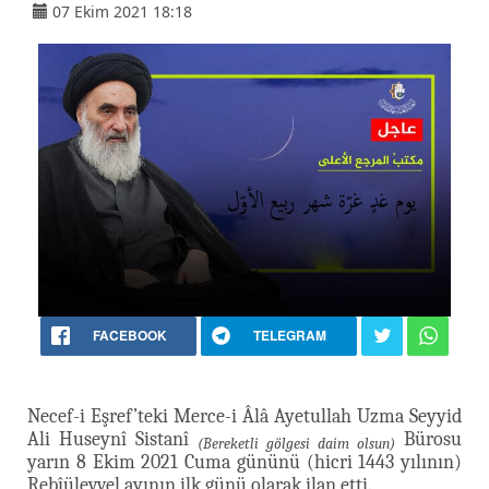
07 Ekim 2021 18:18
FACEBOOK
TELEGRAM
Necef-i Eşref’teki Merce-i Âlâ Ayetullah Uzma Seyyid
Ali Huseynî Sistanî
Bürosu
(Bereketli gölgesi daim olsun)
yarın 8 Ekim 2021 Cuma gününü (hicri 1443 yılının)
Rebîülevvel ayının ilk günü olarak ilan etti.