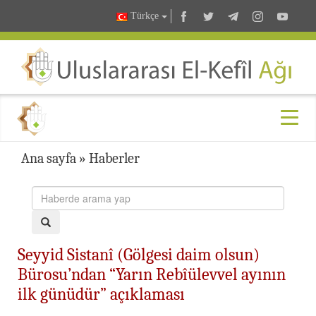
Türkçe
Ana sayfa
»
Haberler
Seyyid Sistanî (Gölgesi daim olsun)
Bürosu’ndan “Yarın Rebîülevvel ayının
ilk günüdür” açıklaması