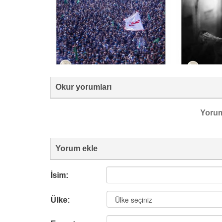
Okur yorumları
Yoru
Yorum ekle
İsim:
Ülke: