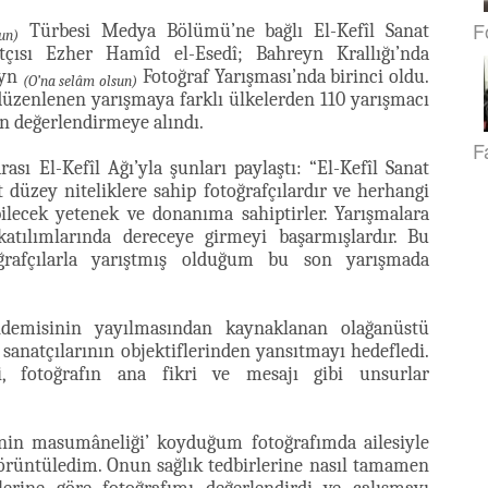
F
Türbesi Medya Bölümü’ne bağlı El-Kefîl Sanat
un)
çısı Ezher Hamîd el-Esedî; Bahreyn Krallığı’nda
eyn
Fotoğraf Yarışması’nda birinci oldu.
(O’na selâm olsun)
 düzenlenen yarışmaya farklı ülkelerden 110 yarışmacı
an değerlendirmeye alındı.
F
ası El-Kefîl Ağı’yla şunları paylaştı: “El-Kefîl Sanat
 düzey niteliklere sahip fotoğrafçılardır ve herhangi
bilecek yetenek ve donanıma sahiptirler. Yarışmalara
katılımlarında dereceye girmeyi başarmışlardır. Bu
toğrafçılarla yarıştmış olduğum bu son yarışmada
demisinin yayılmasından kaynaklanan olağanüstü
sanatçılarının objektiflerinden yansıtmayı hedefledi.
iği, fotoğrafın ana fikri ve mesajı gibi unsurlar
nin masumâneliği’ koyduğum fotoğrafımda ailesiyle
görüntüledim. Onun sağlık tedbirlerine nasıl tamamen