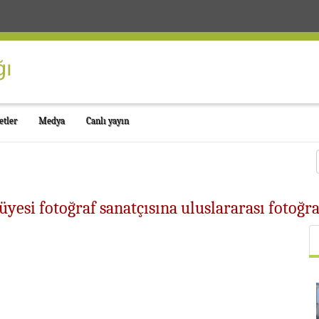
etler
Medya
Canlı yayın
yesi fotoğraf sanatçısına uluslararası fotoğr