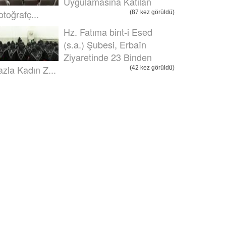
Uygulamasına Katılan
otoğrafç...
(87 kez görüldü)
Hz. Fatıma bint-i Esed
(s.a.) Şubesi, Erbaîn
Ziyaretinde 23 Binden
azla Kadın Z...
(42 kez görüldü)