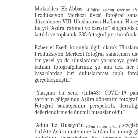
Mukaddes Hz.Abbas
(Allah’ın selâmı üzerine ols
Prodüksiyon Merkezi üyesi fotoğraf sanat
düzenlenen VIII. Uluslararası Hz.İmam Hus
Bu yıl “Aşûra, rahmet ve barıştır” sloganıyla
katıldı ve toplamda 385 fotoğraf jüri tarafınd
Ezher el-Esedî konuyla ilgili olarak Uluslarar
Prodüksiyon Merkezi fotoğraf sanatçıları üst
bir yerel ya da uluslararası yarışmaya gire
katılan fotoğrafçılarımız şu ana dek her 
başarılardan biri duluslararası çaplı fo
gerçekleşmiştir.”
“Yarışma bu sene (h.1443) COVID-19 pan
şartların gölgesinde Aşûra dönemini fotoğraf 
Fotoğraf sanatçısının perspektifi, derinl
değerlendirmede önemli hususlar oldu.”
“Adını ‘hz. Huseyn’in
sevgisi
(O’na selâm olsun)
birlikte Aşûra matemine katılan bir miniği 