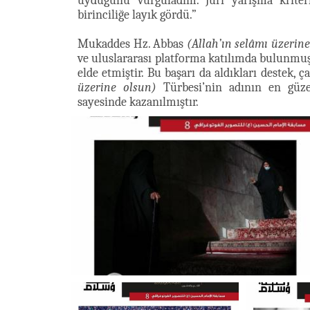
uyduğunu vurguladım. Jüri yarışma kriterl
birinciliğe layık gördü.”
Mukaddes Hz. Abbas
(Allah’ın selâmı üzerin
ve uluslararası platforma katılımda bulunmuş
elde etmiştir. Bu başarı da aldıkları destek,
üzerine olsun)
Türbesi’nin adının en güzel
sayesinde kazanılmıştır.