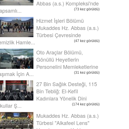
Abbas (a.s.) Kompleksi'nde
apsamlı...
(73 kez görüldü)
Hizmet İşleri Bölümü
Mukaddes Hz. Abbas (a.s.)
Türbesi Çevresinde
emizlik Hamle...
(47 kez görüldü)
Oto Araçlar Bölümü,
Gönüllü Heyetlerin
Personelini Memleketlerine
aşımak İçin A...
(31 kez görüldü)
27 Bin Sağlık Desteği, 115
Bin Tebliğ: El-Kefîl
Kadınlara Yönelik Dini
kullar Ş...
(174 kez görüldü)
Mukaddes Hz. Abbas (a.s.)
Türbesi "Alkafeel Lens"