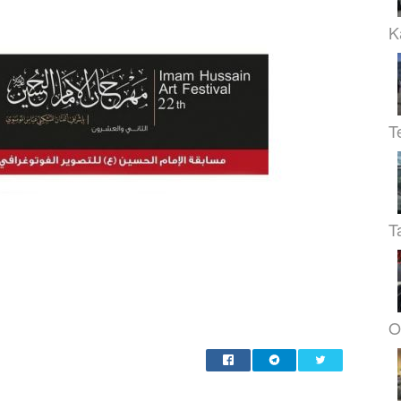
K
T
T
O