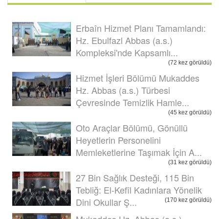
Erbaîn Hizmet Planı Tamamlandı:
Hz. Ebulfazl Abbas (a.s.)
Kompleksi'nde Kapsamlı...
(72 kez görüldü)
Hizmet İşleri Bölümü Mukaddes
Hz. Abbas (a.s.) Türbesi
Çevresinde Temizlik Hamle...
(45 kez görüldü)
Oto Araçlar Bölümü, Gönüllü
Heyetlerin Personelini
Memleketlerine Taşımak İçin A...
(31 kez görüldü)
27 Bin Sağlık Desteği, 115 Bin
Tebliğ: El-Kefîl Kadınlara Yönelik
Dini Okullar Ş...
(170 kez görüldü)
Mukaddes Hz. Abbas (a.s.)