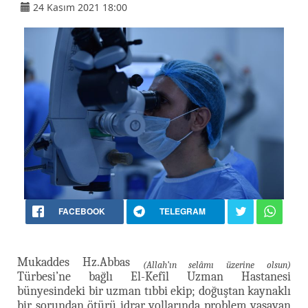
24 Kasım 2021 18:00
FACEBOOK
TELEGRAM
Mukaddes Hz.Abbas
(Allah’ın selâmı üzerine olsun)
Türbesi’ne bağlı El-Kefîl Uzman Hastanesi
bünyesindeki bir uzman tıbbi ekip; doğuştan kaynaklı
bir sorundan ötürü idrar yollarında problem yaşayan