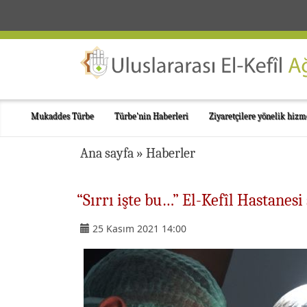
Mukaddes Türbe
Türbe'nin Haberleri
Ziyaretçilere yönelik hizm
Ana sayfa
»
Haberler
“Sırrı işte bu…” El-Kefîl Hastanesi
25 Kasım 2021 14:00