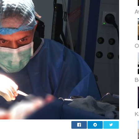
A
O
B
K