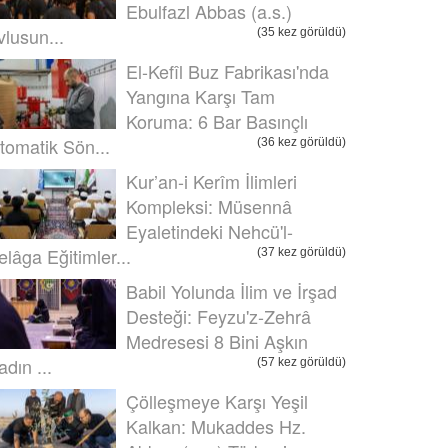
Ebulfazl Abbas (a.s.)
vlusun...
(35 kez görüldü)
El-Kefîl Buz Fabrikası'nda
Yangına Karşı Tam
Koruma: 6 Bar Basınçlı
tomatik Sön...
(36 kez görüldü)
Kur’an-i Kerîm İlimleri
Kompleksi: Müsennâ
Eyaletindeki Nehcü'l-
elâga Eğitimler...
(37 kez görüldü)
Babil Yolunda İlim ve İrşad
Desteği: Feyzu'z-Zehrâ
Medresesi 8 Bini Aşkın
adın ...
(57 kez görüldü)
Çölleşmeye Karşı Yeşil
Kalkan: Mukaddes Hz.