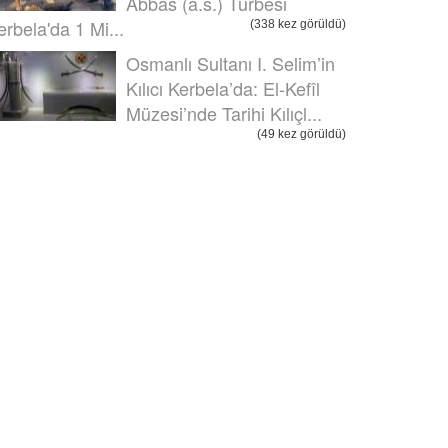
Abbas (a.s.) Türbesi
erbela'da 1 Mi...
(338 kez görüldü)
Osmanlı Sultanı I. Selim’in
Kılıcı Kerbela’da: El-Kefîl
Müzesi’nde Tarihi Kılıçl...
(49 kez görüldü)