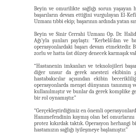
Beyin ve omurilikte sağlığı sorun yaşayan h
başarıların devam ettiğini vurgulayan El-Ke
Uzmanı tıbbi ekip; başarının ardında yatan sırr
Beyin ve Sinir Cerrahi Uzmanı Op. Dr. Halid 
Ağı’yla şunları paylaştı: “Kerbelâ’dan ve b
operasyonlardaki başarı devam etmektedir. B
zorlu ve hatta üst düzey denecek karmaşık va
“Hastanenin imkanları ve teknolojileri başa
diğer unsur da gerek anestezi ekibinin 
hastabakıcılar açısından ekibin becerikli
operasyonlarda menşei dünyanın tanınmış ve 
kullanılmıştır ve bunlar da gerek komplike ge
bir rol oynamıştır.”
“Gerçekleştirdiğimiz en önemli operasyonlarda
Hanımefendinin kaymış olan bel omurlarını sa
protez kıkırdak taktık. Operasyon herhangi 
hastamızın sağlığı iyileşmeye başlamıştır.”