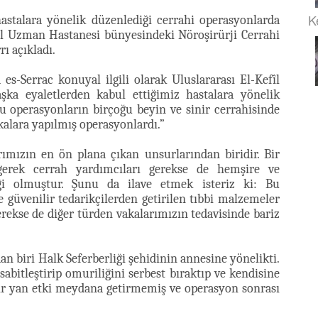
K
astalara yönelik düzenlediği cerrahi operasyonlarda
fîl Uzman Hastanesi bünyesindeki Nöroşirürji Cerrahi
ı açıkladı.
es-Serrac konuyal ilgili olarak Uluslararası El-Kefîl
aşka eyaletlerden kabul ettiğimiz hastalara yönelik
u operasyonların birçoğu beyin ve sinir cerrahisinde
kalara yapılmış operasyonlardı.”
rımızın en ön plana çıkan unsurlarından biridir. Bir
gerek cerrah yardımcıları gerekse de hemşire ve
liği olmuştur. Şunu da ilave etmek isteriz ki: Bu
güvenilir tedarikçilerden getirilen tıbbi malzemeler
rekse de diğer türden vakalarımızın tedavisinde bariz
n biri Halk Seferberliği şehidinin annesine yönelikti.
bitleştirip omuriliğini serbest bıraktıp ve kendisine
bir yan etki meydana getirmemiş ve operasyon sonrası