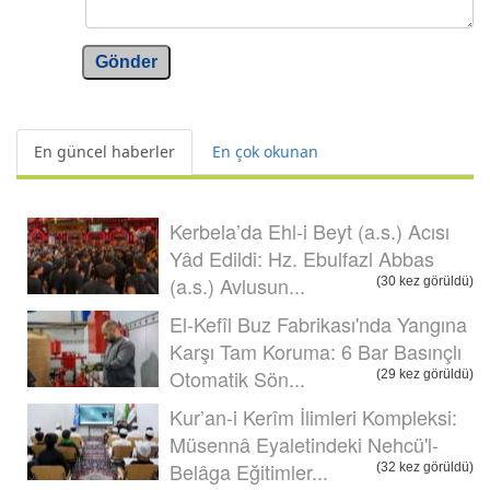
Gönder
En güncel haberler
En çok okunan
Kerbela’da Ehl-i Beyt (a.s.) Acısı
Yâd Edildi: Hz. Ebulfazl Abbas
(a.s.) Avlusun...
(30 kez görüldü)
El-Kefîl Buz Fabrikası'nda Yangına
Karşı Tam Koruma: 6 Bar Basınçlı
Otomatik Sön...
(29 kez görüldü)
Kur’an-i Kerîm İlimleri Kompleksi:
Müsennâ Eyaletindeki Nehcü'l-
Belâga Eğitimler...
(32 kez görüldü)