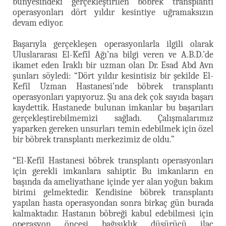
bünyesindeki gerçekleştirilen böbrek transplantı
operasyonları dört yıldır kesintiye uğramaksızın
devam ediyor.
Başarıyla gerçekleşen operasyonlarla ilgili olarak
Uluslararası El-Kefîl Ağı’na bilgi veren ve A.B.D.’de
ikamet eden Iraklı bir uzman olan Dr. Esad Abd Avn
şunları söyledi: “Dört yıldır kesintisiz bir şekilde El-
Kefîl Uzman Hastanesi’nde böbrek transplantı
operasyonları yapıyoruz. Şu ana dek çok sayıda başarı
kaydettik. Hastanede bulunan imkanlar bu başarıları
gerçekleştirebilmemizi sağladı. Çalışmalarımız
yaparken gereken unsurları temin edebilmek için özel
bir böbrek transplantı merkezimiz de oldu.”
“El-Kefîl Hastanesi böbrek transplantı operasyonları
için gerekli imkanlara sahiptir. Bu imkanların en
başında da ameliyathane içinde yer alan yoğun bakım
birimi gelmektedir. Kendisine böbrek transplantı
yapılan hasta operasyondan sonra birkaç gün burada
kalmaktadır. Hastanın böbreği kabul edebilmesi için
operasyon öncesi bağışıklık düşürücü ilaç