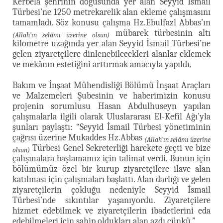
Kerbelâ şehrinin doğusunda yer alan Seyyid İsmail
Türbesi’ne 1250 metrekarelik alan ekleme çalışmasını
tamamladı. Söz konusu çalışma Hz.Ebulfazl Abbas’ın
mübarek türbesinin altı
(Allah’ın selâmı üzerine olsun)
kilometre uzağında yer alan Seyyid İsmail Türbesi’ne
gelen ziyaretçilere dinlenebilecekleri alanlar eklemek
ve mekânın estetiğini arttırmak amacıyla yapıldı.
Bakım ve İnşaat Mühendisliği Bölümü İnşaat Araçları
ve Malzemeleri Şubesinin ve haberimizin konusu
projenin sorumlusu Hasan Abdulhuseyn yapılan
çalışmalarla ilgili olarak Uluslararası El-Kefîl Ağı’yla
şunları paylaştı: “Seyyid İsmail Türbesi yönetiminin
çağrısı üzerine Mukaddes Hz.Abbas
(Allah’ın selâmı üzerine
Türbesi Genel Sekreterliği harekete geçti ve bize
olsun)
çalışmalara başlamamız için talimat verdi. Bunun için
bölümümüz özel bir kurup ziyaretçilere ilave alan
katılması için çalışmaları başlattı. Alan darlığı ve gelen
ziyaretçilerin çokluğu nedeniyle Seyyid İsmail
Türbesi’nde sıkıntılar yaşanıyordu. Ziyaretçilere
hizmet edebilmek ve ziyaretçilerin ibadetlerini eda
edebilmeleri için sahip oldukları alan azdı çünkü.”