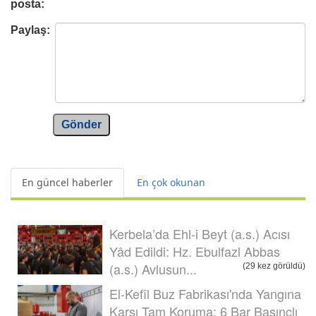
posta:
Paylaş:
Gönder
En güncel haberler
En çok okunan
Kerbela’da Ehl-i Beyt (a.s.) Acısı
Yâd Edildi: Hz. Ebulfazl Abbas
(a.s.) Avlusun...
(29 kez görüldü)
El-Kefîl Buz Fabrikası'nda Yangına
Karşı Tam Koruma: 6 Bar Basınçlı