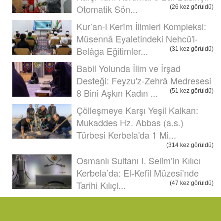
Otomatik Sön...
(26 kez görüldü)
Kur’an-i Kerîm İlimleri Kompleksi:
Müsennâ Eyaletindeki Nehcü'l-
Belâga Eğitimler...
(31 kez görüldü)
Babil Yolunda İlim ve İrşad
Desteği: Feyzu'z-Zehrâ Medresesi
8 Bini Aşkın Kadın ...
(51 kez görüldü)
Çölleşmeye Karşı Yeşil Kalkan:
Mukaddes Hz. Abbas (a.s.)
Türbesi Kerbela'da 1 Mi...
(314 kez görüldü)
Osmanlı Sultanı I. Selim’in Kılıcı
Kerbela’da: El-Kefîl Müzesi’nde
Tarihi Kılıçl...
(47 kez görüldü)