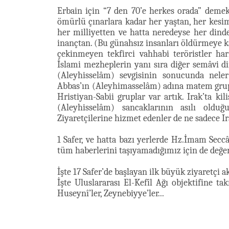
Erbain için “7 den 70’e herkes orada” deme
ömürlü çınarlara kadar her yaştan, her kesim
her milliyetten ve hatta neredeyse her din
inançtan. (Bu günahsız insanları öldürmeye k
çekinmeyen tekfirci vahhabi teröristler hari
İslami mezheplerin yanı sıra diğer semâvi d
(Aleyhisselâm) sevgisinin sonucunda nel
Abbas’ın (Aleyhimasselâm) adına matem grupl
Hristiyan-Sabii gruplar var artık. Irak’ta k
(Aleyhisselâm) sancaklarının asılı oldu
Ziyaretçilerine hizmet edenler de ne sadece Ir
1 Safer, ve hatta bazı yerlerde Hz.İmam Secc
tüm haberlerini taşıyamadığımız için de değerl
İşte 17 Safer’de başlayan ilk büyük ziyaretçi ak
İşte Uluslararası El-Kefîl Ağı objektifine 
Huseynî’ler, Zeynebiyye’ler...