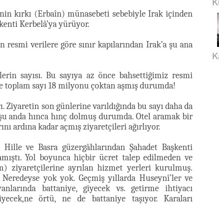
K
in kırkı (Erbaîn) münasebeti sebebiyle Irak içinden
kenti Kerbelâ’ya yürüyor.
 resmi verilere göre sınır kapılarından Irak’a şu ana
K
lerin sayısı. Bu sayıya az önce bahsettiğimiz resmi
nde toplam sayı 18 milyonu çoktan aşmış durumda!
. Ziyaretin son günlerine varıldığında bu sayı daha da
i şu anda hınca hınç dolmuş durumda. Otel aramak bir
rını ardına kadar açmış ziyaretçileri ağırlıyor.
, Hille ve Basra güzergâhlarından Şahadet Başkenti
ıştı. Yol boyunca hiçbir ücret talep edilmeden ve
 ziyaretçilerine ayrılan hizmet yerleri kurulmuş.
. Neredeyse yok yok. Geçmiş yıllarda Huseynî’ler ve
anlarında battaniye, giyecek vs. getirme ihtiyacı
yecek,ne örtü, ne de battaniye taşıyor. Karaları