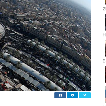
Z
H
B