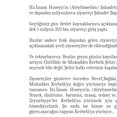
Hz.İmam Huseyn’in (Aleyhisselâm) Şahadetin
ve dışından milyonlarca ziyaretçi Şahadet Baş
Geçtiğimiz gün devlet kaynaklarınca açıklanan
dek 1 milyon 350 bin ziyaretçi giriş yaptı.
Bunlar sadece Irak dışından gelen ziyaretçi
açıklamadaki yerli ziyaretçiler de eklendiği
Ve tekrarlıyoruz. Bunlar geçen günün kayıtları
artıyor. Özellikle de Mukaddes Kerbelâ Şehr
seçenek bile değil. Şehir halkı evlerinin kapıla
Ziyaretçiler günlerce önceden Necef,Bağdat
Mukaddes Kerbelâ’ya doğru yürümeye başlam
tamamen Hz.İmam Huseyn’in (Aleyhisselâm)
Yemek, dinlenme, barınma, masaj, tedavi vs
Zeynebiyye’ler Kerbelâ’ya yürümek için y
hissediyorlardı. Şu anda ise kimse ne gi
giyen,sancağını taşıyan Kerbelâ’ya yürüyor...