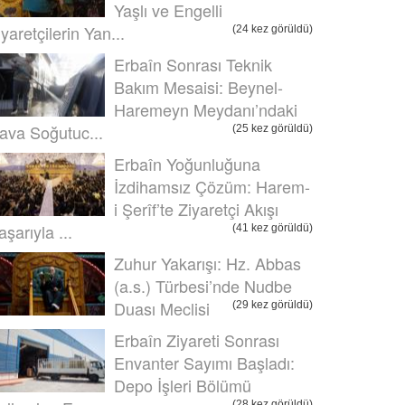
Yaşlı ve Engelli
iyaretçilerin Yan...
(24 kez görüldü)
Erbaîn Sonrası Teknik
Bakım Mesaisi: Beynel-
Haremeyn Meydanı’ndaki
ava Soğutuc...
(25 kez görüldü)
Erbaîn Yoğunluğuna
İzdihamsız Çözüm: Harem-
i Şerîf’te Ziyaretçi Akışı
aşarıyla ...
(41 kez görüldü)
Zuhur Yakarışı: Hz. Abbas
(a.s.) Türbesi’nde Nudbe
Duası Meclisi
(29 kez görüldü)
Erbaîn Ziyareti Sonrası
Envanter Sayımı Başladı:
Depo İşleri Bölümü
(28 kez görüldü)