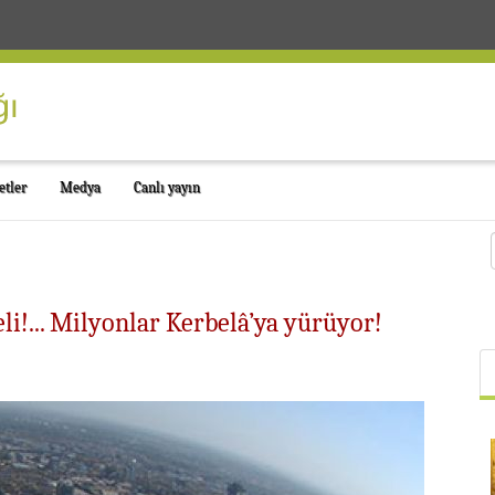
etler
Medya
Canlı yayın
li!... Milyonlar Kerbelâ’ya yürüyor!