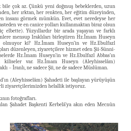
k bile çok az. Çünkü yeni doğmuş bebeklerden, uzun
den, her ırktan, her renkten, her eğitim düzeyinden,
den insanı görmek mümkün. Evet, evet neredeyse her
asteden ve en canice yolları kullanmaktan biraz olsun
ç elbette). Yüzyıllardır bir arada yaşayan ve farklı
inlere mensup Iraklıları birleştiren Hz.İmam Huseyn
er olmuyor ki? Hz.İmam Huseyn’in ve Hz.Ebulfazl
arı düzenleyen, ziyaretçilere hizmet eden Şii-Sünni-
iliselerde Hz.İmam Huseyn’in ve Hz.Ebulfazl Abbas’ın
ğu kiliseler var. Hz.İmam Huseyn (Aleyhisselâm)
aklı – İranlı, ne sadece Şii, ne de sadece Müslüman.
âd’ın (Aleyhisselâm) Şahadeti ile başlayan yürüyüşün
i ziyaretçilerimizden helallik istiyoruz.
ının fotoğrafları.
takılan Şahadet Başkenti Kerbelâ’ya akın eden Mecnûn