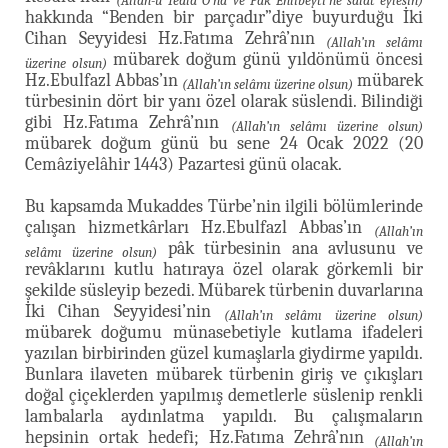
(Allah-u Teâlâ O’na ve Pâk Ehlibeyti’ne salât eylesin)
hakkında “Benden bir parçadır”diye buyurduğu İki
Cihan Seyyidesi Hz.Fatıma Zehrâ’nın
(Allah’ın selâmı
mübarek doğum günü yıldönümü öncesi
üzerine olsun)
Hz.Ebulfazl Abbas’ın
mübarek
(Allah’ın selâmı üzerine olsun)
türbesinin dört bir yanı özel olarak süslendi. Bilindiği
gibi Hz.Fatıma Zehrâ’nın
(Allah’ın selâmı üzerine olsun)
mübarek doğum günü bu sene 24 Ocak 2022 (20
Cemâziyelâhir 1443) Pazartesi günü olacak.
Bu kapsamda Mukaddes Türbe’nin ilgili bölümlerinde
çalışan hizmetkârları Hz.Ebulfazl Abbas’ın
(Allah’ın
pâk türbesinin ana avlusunu ve
selâmı üzerine olsun)
revâklarını kutlu hatıraya özel olarak görkemli bir
şekilde süsleyip bezedi. Mübarek türbenin duvarlarına
İki Cihan Seyyidesi’nin
(Allah’ın selâmı üzerine olsun)
mübarek doğumu münasebetiyle kutlama ifadeleri
yazılan birbirinden güzel kumaşlarla giydirme yapıldı.
Bunlara ilaveten mübarek türbenin giriş ve çıkışları
doğal çiçeklerden yapılmış demetlerle süslenip renkli
lambalarla aydınlatma yapıldı. Bu çalışmaların
hepsinin ortak hedefi; Hz.Fatıma Zehrâ’nın
(Allah’ın