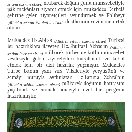
mübarek doğum günü münasebetiyle
selâmı üzerine olsun)
pâk mekânları ziyaret etmek için mukaddes Kerbelâ
şehrine gelen ziyaretçileri sevindirmek ve Ehlibeyt
dostlarının sevincine ortak
(Allah’ın selâmı üzerlerine olsun)
olmak.
Mukaddes Hz.Abbas
Türbesi
(Allah’ın selâmı üzerine olsun)
bu hazırlıklara ilaveten Hz.Ebulfazl Abbas’ın
(Allah’ın
mübarek türbesine kutlu münasebet
selâmı üzerine olsun)
vesilesiyle gelen ziyaretçileri karşılamak ve kabul
etmek için bir dizi hazırlık yapmıştır. Mukaddes
Türbe bunun yanı sıra Viladetiyle yeryüzünü ve
semâyı nuruyla aydınlatan Hz.Fatıma Zehrâ’nın
mübarek doğumu hatırasını
(Allah’ın selâmı üzerine olsun)
yaşatmak ve anmak amacıyla özel bir program
hazırlamıştır.