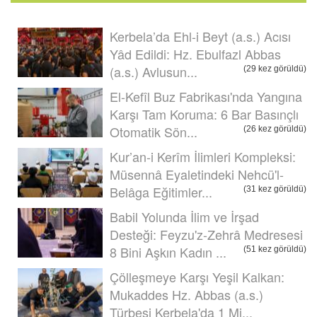
Kerbela’da Ehl-i Beyt (a.s.) Acısı
Yâd Edildi: Hz. Ebulfazl Abbas
(a.s.) Avlusun...
(29 kez görüldü)
El-Kefîl Buz Fabrikası'nda Yangına
Karşı Tam Koruma: 6 Bar Basınçlı
Otomatik Sön...
(26 kez görüldü)
Kur’an-i Kerîm İlimleri Kompleksi:
Müsennâ Eyaletindeki Nehcü'l-
Belâga Eğitimler...
(31 kez görüldü)
Babil Yolunda İlim ve İrşad
Desteği: Feyzu'z-Zehrâ Medresesi
8 Bini Aşkın Kadın ...
(51 kez görüldü)
Çölleşmeye Karşı Yeşil Kalkan:
Mukaddes Hz. Abbas (a.s.)
Türbesi Kerbela'da 1 Mi...