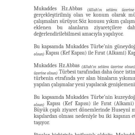
Mukaddes Hz.Abbas
(Allah’ın selâmı üzerin
gerçekleştirilmiş olan ve konum olarak mü
çalışmaları sürüyor. Söz konusu yıkım çalışma
eklenen bu alanların ziyaretçilere d
değerlendirilebilmesi amacıyla yapılıyor.
Bu kapsamda Mukaddes Türbe’nin güneydoğ
Kapısı (Kef Kapısı) ile Fırat (Alkami) Kap
olsun)
Mukaddes Hz.Abbas
(Allah’ın selâmı üzerine olsun
Türbesi tarafından daha önce isti
üzerine olsun)
türbenin etrafında yer alan binaların yıkımı
yapılan çalışmalar yeni yapılacak genişlemenin
Bu kapsamda Mukaddes Türbe’nin kuzeydoğ
Kapısı (Kef Kapısı) ile Fırat (Alkami)
olsun)
Büyük çaplı ziyaret dönemlerinde Huseynî mate
kapılardan olması nedeniyle bu iki kapının 
taşıyor.