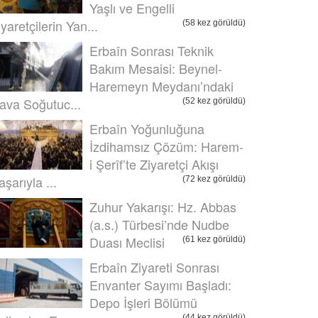
Yaşlı ve Engelli
iyaretçilerin Yan...
(58 kez görüldü)
Erbaîn Sonrası Teknik
Bakım Mesaisi: Beynel-
Haremeyn Meydanı’ndaki
ava Soğutuc...
(52 kez görüldü)
Erbaîn Yoğunluğuna
İzdihamsız Çözüm: Harem-
i Şerîf’te Ziyaretçi Akışı
aşarıyla ...
(72 kez görüldü)
Zuhur Yakarışı: Hz. Abbas
(a.s.) Türbesi’nde Nudbe
Duası Meclisi
(61 kez görüldü)
Erbaîn Ziyareti Sonrası
Envanter Sayımı Başladı:
Depo İşleri Bölümü
(44 kez görüldü)