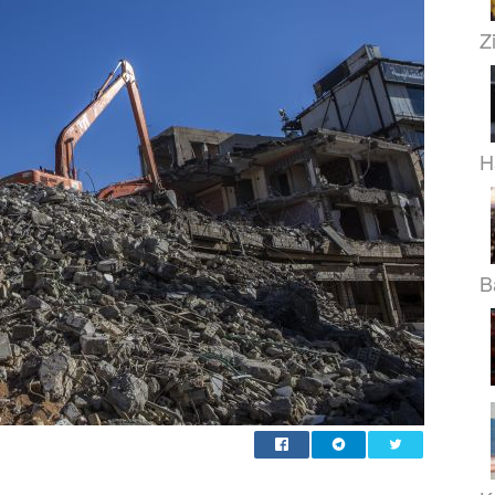
Z
H
B