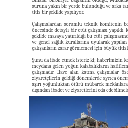
Binalar birbiriyle bağlantılı olduğu, Muka
suruna yakın bir yerde bulunduğu ve arka tara
titiz bir şekilde yapılıyor.
Çalışmalardan sorumlu teknik komitenin beli
öncesinde detaylı bir etüt çalışması yapıldı. 
şekilde masaya yatırıldığı bu etüt çalışması
ve genel sağlık kurallarına uyularak yapıl
çalışanların zarar görmemesi için büyük titizl
Şunu da ifade etmek isteriz ki; haberimizin k
meydana gelen yoğun kalabalıkların hafiflem
çalışmadır. İlave alan katma çalışmalar öz
ziyaretçilerin geldiği dönemlerde ayrıca öne
aşırı yoğunluktan ötürü mübarek mekânlara 
dışından ibadet ve ziyaretlerini eda edebilmele