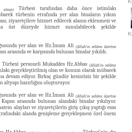
K
Türbesi tarafından daha önce istimlakı
e olsun)
barek türbenin etrafında yer alan binaların yıkım
sı; ziyaretçilere hizmet edilecek alanın eklenmesi ve
aha üst düzeyde hizmet sunulabilecek şekilde
K
usunda yer alan ve Hz.İmam Ali
(Allah’ın selâmı üzerine
ısı arasında ve karşısında bulunan binalar yıkıldı.
Türbesi personeli Mukaddes Hz.Abbas
)
(Allah’ın selâmı
mlakı gerçekleştirilmiş olan ve konum olarak mübarek
na devam ediyor. Birkaç gündür kesintisiz bir şekilde
 altyapı hazırlığını oluşturuyor.
usunda yer alan ve Hz.İmam Ali
(Allah’ın selâmı üzerine
 Kapısı arasında bulunan alandaki binalar yıkılıyor.
m alayları ve ziyaretçilerin giriş çıkış yaptığı esas
etrafındaki alanda genişleme gerçekleşmesi özel önem