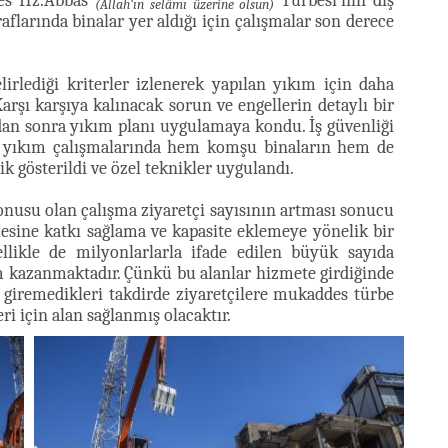
ddes Hz.Abbas
Türbesi’nin dış
(Allah’ın selâmı üzerine olsun)
flarında binalar yer aldığı için çalışmalar son derece
rlediği kriterler izlenerek yapılan yıkım için daha
Karşı karşıya kalınacak sorun ve engellerin detaylı bir
ndan sonra yıkım planı uygulamaya kondu. İş güvenliği
an yıkım çalışmalarında hem komşu binaların hem de
ik gösterildi ve özel teknikler uygulandı.
onusu olan çalışma ziyaretçi sayısının artması sonucu
esine katkı sağlama ve kapasite eklemeye yönelik bir
ellikle de milyonlarlarla ifade edilen büyük sayıda
m kazanmaktadır. Çünkü bu alanlar hizmete girdiğinde
giremedikleri takdirde ziyaretçilere mukaddes türbe
ri için alan sağlanmış olacaktır.