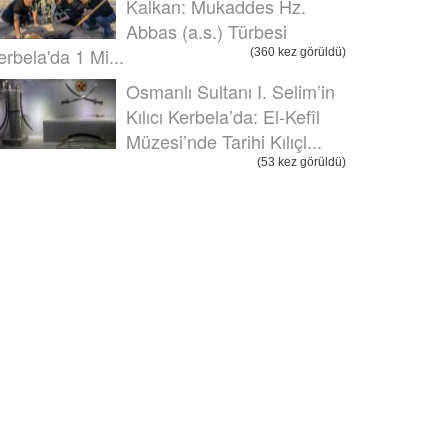
Kalkan: Mukaddes Hz.
Abbas (a.s.) Türbesi
erbela'da 1 Mi...
(360 kez görüldü)
Osmanlı Sultanı I. Selim’in
Kılıcı Kerbela’da: El-Kefîl
Müzesi’nde Tarihi Kılıçl...
(53 kez görüldü)