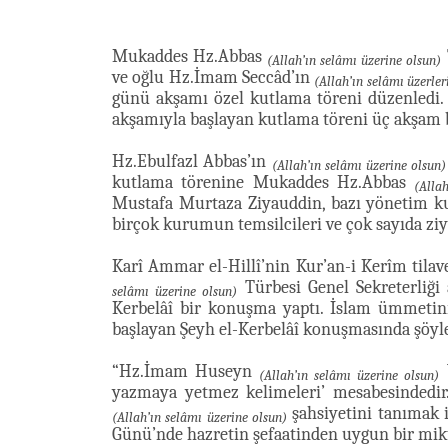
Mukaddes Hz.Abbas
(Allah’ın selâmı üzerine olsun)
ve oğlu Hz.İmam Seccâd’ın
(Allah’ın selâmı üzerler
günü akşamı özel kutlama töreni düzenled
akşamıyla başlayan kutlama töreni üç akşam
Hz.Ebulfazl Abbas’ın
(Allah’ın selâmı üzerine olsun)
kutlama törenine Mukaddes Hz.Abbas
(Alla
Mustafa Murtaza Ziyauddin, bazı yönetim kur
birçok kurumun temsilcileri ve çok sayıda ziya
Karî Ammar el-Hillî’nin Kur’an-i Kerîm tila
Türbesi Genel Sekreterliği
selâmı üzerine olsun)
Kerbelâî bir konuşma yaptı. İslam ümmetin
başlayan Şeyh el-Kerbelâî konuşmasında şöyle
“Hz.İmam Huseyn
Y
(Allah’ın selâmı üzerine olsun)
yazmaya yetmez kelimeleri’ mesabesindedir
şahsiyetini tanımak i
(Allah’ın selâmı üzerine olsun)
Günü’nde hazretin şefaatinden uygun bir mikta