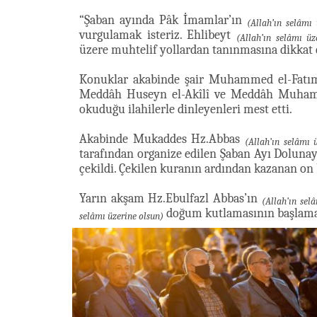
“Şaban ayında Pâk İmamlar’ın
(Allah’ın selâmı 
vurgulamak isteriz. Ehlibeyt
(Allah’ın selâmı üz
üzere muhtelif yollardan tanınmasına dikkat 
Konuklar akabinde şair Muhammed el-Fatımî 
Meddâh Huseyn el-Akîlî ve Meddâh Muhamme
okuduğu ilahilerle dinleyenleri mest etti.
Akabinde Mukaddes Hz.Abbas
(Allah’ın selâmı 
tarafından organize edilen Şaban Ayı Dolunayl
çekildi. Çekilen kuranın ardından kazanan on
Yarın akşam Hz.Ebulfazl Abbas’ın
(Allah’ın sel
doğum kutlamasının başlaması
selâmı üzerine olsun)