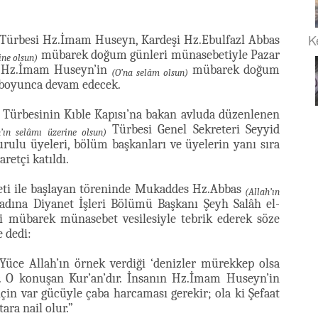
K
Türbesi Hz.İmam Huseyn, Kardeşi Hz.Ebulfazl Abbas
mübarek doğum günleri münasebetiyle Pazar
ine olsun)
i. Hz.İmam Huseyn’in
mübarek doğum
(O’na selâm olsun)
 boyunca devam edecek.
Türbesinin Kıble Kapısı’na bakan avluda düzenlenen
Türbesi Genel Sekreteri Seyyid
h’ın selâmı üzerine olsun)
ulu üyeleri, bölüm başkanları ve üyelerin yanı sıra
retçi katıldı.
veti ile başlayan töreninde Mukaddes Hz.Abbas
(Allah’ın
 adına Diyanet İşleri Bölümü Başkanı Şeyh Salâh el-
i mübarek münasebet vesilesiyle tebrik ederek söze
 dedi:
üce Allah’ın örnek verdiği ‘denizler mürekkep olsa
. O konuşan Kur’an’dır. İnsanın Hz.İmam Huseyn’in
çin var gücüyle çaba harcaması gerekir; ola ki Şefaat
ra nail olur.”