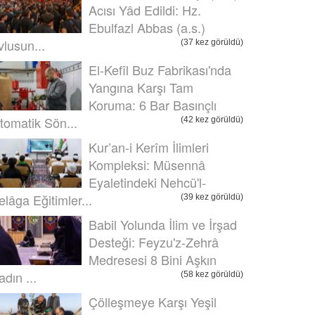
Acısı Yâd Edildi: Hz.
Ebulfazl Abbas (a.s.)
vlusun...
(37 kez görüldü)
El-Kefîl Buz Fabrikası'nda
Yangına Karşı Tam
Koruma: 6 Bar Basınçlı
tomatik Sön...
(42 kez görüldü)
Kur’an-i Kerîm İlimleri
Kompleksi: Müsennâ
Eyaletindeki Nehcü'l-
elâga Eğitimler...
(39 kez görüldü)
Babil Yolunda İlim ve İrşad
Desteği: Feyzu'z-Zehrâ
Medresesi 8 Bini Aşkın
adın ...
(58 kez görüldü)
Çölleşmeye Karşı Yeşil