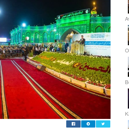
A
O
B
K