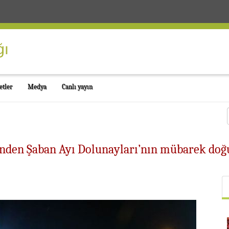
etler
Medya
Canlı yayın
’nden Şaban Ayı Dolunayları’nın mübarek do