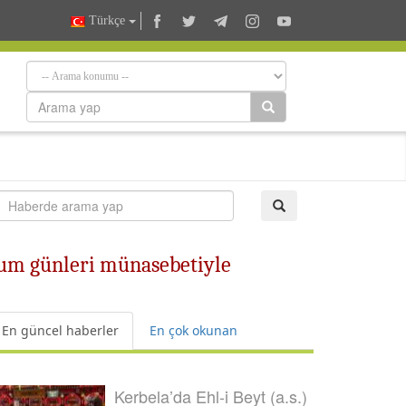
Türkçe
ğum günleri münasebetiyle
En güncel haberler
En çok okunan
Kerbela’da Ehl-i Beyt (a.s.)