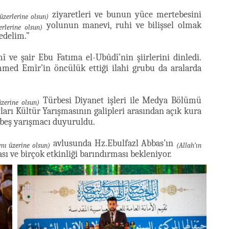
ziyaretleri ve bunun yüce mertebesini
üzerlerine olsun)
yolunun manevi, ruhi ve bilişsel olmak
erlerine olsun)
edelim.”
ve şair Ebu Fatıma el-Ubûdî’nin şiirlerini dinledi.
d Emîr’in öncülük ettiği ilahi grubu da aralarda
Türbesi Diyanet işleri ile Medya Bölümü
üzerine olsun)
arı Kültür Yarışmasının galipleri arasından açık kura
 beş yarışmacı duyuruldu.
avlusunda Hz.Ebulfazl Abbas’ın
âmı üzerine olsun)
(Allah’ın
 ve birçok etkinliği barındırması bekleniyor.