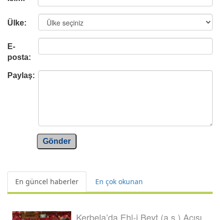
Ülke:
E-
posta:
Paylaş:
Gönder
En güncel haberler
En çok okunan
Kerbela’da Ehl-i Beyt (a.s.) Acısı