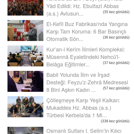
Yâd Edildi: Hz. Ebulfazl Abbas
(a.s.) Avlusun...
(35 kez görüldü)
El-Kefîl Buz Fabrikası'nda Yangına
Karşı Tam Koruma: 6 Bar Basınçlı
Otomatik Sön...
(36 kez görüldü)
Kur’an-i Kerîm İlimleri Kompleksi:
Müsennâ Eyaletindeki Nehcü'l-
Belâga Eğitimler...
(37 kez görüldü)
Babil Yolunda İlim ve İrşad
Desteği: Feyzu'z-Zehrâ Medresesi
8 Bini Aşkın Kadın ...
(57 kez görüldü)
Çölleşmeye Karşı Yeşil Kalkan:
Mukaddes Hz. Abbas (a.s.)
Türbesi Kerbela'da 1 Mi...
(338 kez görüldü)
Osmanlı Sultanı I. Selim’in Kılıcı