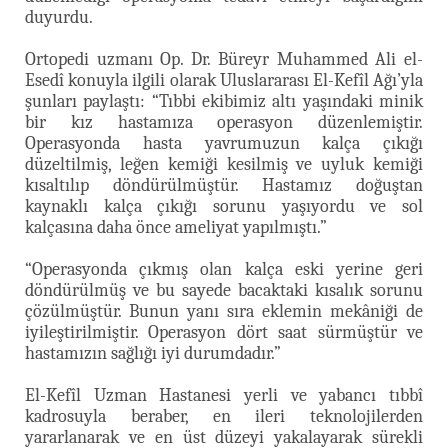
duyurdu.
Ortopedi uzmanı Op. Dr. Büreyr Muhammed Ali el-
Esedî konuyla ilgili olarak Uluslararası El-Kefîl Ağı’yla
şunları paylaştı: “Tıbbi ekibimiz altı yaşındaki minik
bir kız hastamıza operasyon düzenlemiştir.
Operasyonda hasta yavrumuzun kalça çıkığı
düzeltilmiş, leğen kemiği kesilmiş ve uyluk kemiği
kısaltılıp döndürülmüştür. Hastamız doğuştan
kaynaklı kalça çıkığı sorunu yaşıyordu ve sol
kalçasına daha önce ameliyat yapılmıştı.”
“Operasyonda çıkmış olan kalça eski yerine geri
döndürülmüş ve bu sayede bacaktaki kısalık sorunu
çözülmüştür. Bunun yanı sıra eklemin mekâniği de
iyileştirilmiştir. Operasyon dört saat sürmüştür ve
hastamızın sağlığı iyi durumdadır.”
El-Kefîl Uzman Hastanesi yerli ve yabancı tıbbî
kadrosuyla beraber, en ileri teknolojilerden
yararlanarak ve en üst düzeyi yakalayarak sürekli