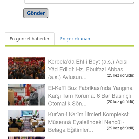
Gönder
En güncel haberler
En çok okunan
Kerbela’da Ehl-i Beyt (a.s.) Acısı
Yâd Edildi: Hz. Ebulfazl Abbas
(a.s.) Avlusun...
(25 kez görüldü)
El-Kefîl Buz Fabrikası'nda Yangına
Karşı Tam Koruma: 6 Bar Basınçlı
Otomatik Sön...
(20 kez görüldü)
Kur’an-i Kerîm İlimleri Kompleksi:
Müsennâ Eyaletindeki Nehcü'l-
Belâga Eğitimler...
(29 kez görüldü)