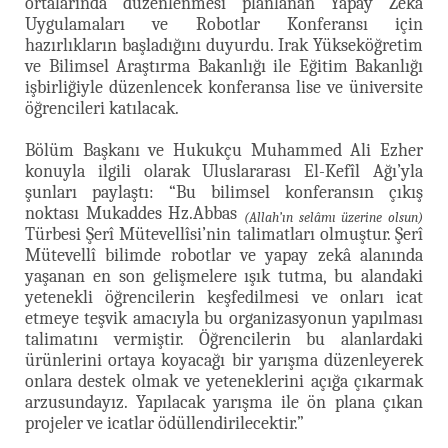
ortalarında düzenlenmesi planlanan Yapay Zekâ
Uygulamaları ve Robotlar Konferansı için
hazırlıkların başladığını duyurdu. Irak Yükseköğretim
ve Bilimsel Araştırma Bakanlığı ile Eğitim Bakanlığı
işbirliğiyle düzenlencek konferansa lise ve üniversite
öğrencileri katılacak.
Bölüm Başkanı ve Hukukçu Muhammed Ali Ezher
konuyla ilgili olarak Uluslararası El-Kefîl Ağı’yla
şunları paylaştı: “Bu bilimsel konferansın çıkış
noktası Mukaddes Hz.Abbas
(Allah’ın selâmı üzerine olsun)
Türbesi Şerî Mütevellîsi’nin talimatları olmuştur. Şerî
Mütevellî bilimde robotlar ve yapay zekâ alanında
yaşanan en son gelişmelere ışık tutma, bu alandaki
yetenekli öğrencilerin keşfedilmesi ve onları icat
etmeye teşvik amacıyla bu organizasyonun yapılması
talimatını vermiştir. Öğrencilerin bu alanlardaki
ürünlerini ortaya koyacağı bir yarışma düzenleyerek
onlara destek olmak ve yeteneklerini açığa çıkarmak
arzusundayız. Yapılacak yarışma ile ön plana çıkan
projeler ve icatlar ödüllendirilecektir.”