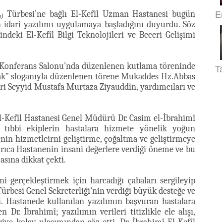
E
Türbesi’ne bağlı El-Kefîl Uzman Hastanesi bugün
n)
n idari yazılımı uygulamaya başladığını duyurdu. Söz
ndeki El-Kefîl Bilgi Teknolojileri ve Beceri Gelişimi
 Konferans Salonu’nda düzenlenen kutlama töreninde
T
ynak” sloganıyla düzenlenen törene Mukaddes Hz.Abbas
ri Seyyid Mustafa Murtaza Ziyauddîn, yardımcıları ve
El-Kefîl Hastanesi Genel Müdürü Dr. Casim el-İbrahimî
tıbbi ekiplerin hastalara hizmete yönelik yoğun
nin hizmetleirni geliştirme, çoğaltma ve geliştirmeye
yrıca Hastanenin insani değerlere verdiği öneme ve bu
asına dikkat çekti.
i gerçekleştirmek için harcadığı çabaları sergileyip
ürbesi Genel Sekreterliği’nin verdiği büyük desteğe ve
di. Hastanede kullanılan yazılımın başvuran hastalara
r. İbrahimî; yazılımın verileri titizlikle ele alışı,