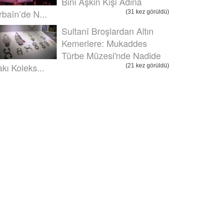
Bini Aşkın Kişi Adına
rbaîn’de N...
(31 kez görüldü)
Sultanî Broşlardan Altın
Kemerlere: Mukaddes
Türbe Müzesi'nde Nadide
akı Koleks...
(21 kez görüldü)