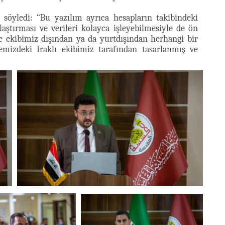
ı söyledi: “Bu yazılım ayrıca hesapların takibindeki
ulaştırması ve verileri kolayca işleyebilmesiyle de ön
de ekibimiz dışından ya da yurtdışından herhangi bir
mizdeki Iraklı ekibimiz tarafından tasarlanmış ve