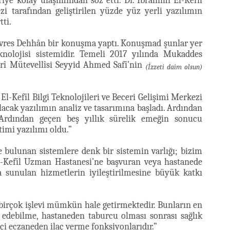
riye kolay ulaşımından söz etti. Dr. İbrahimî El-Kefîl
zi tarafından geliştirilen yüzde yüz yerli yazılımın
tti.
Nevres Dehhân bir konuşma yaptı. Konuşmad şunlar yer
eknolojisi sistemidir. Temeli 2017 yılında Mukaddes
rî Mütevellîsi Seyyid Ahmed Safî’nin
(İzzeti daim olsun)
El-Kefîl Bilgi Teknolojileri ve Beceri Gelişimi Merkezi
lacak yazılımın analiz ve tasarımına başladı. Ardından
Ardından geçen beş yıllık sürelik emeğin sonucu
imi yazılımı oldu.”
bulunan sistemlere denk bir sistemin varlığı; bizim
El-Kefîl Uzman Hastanesi’ne başvuran veya hastanede
a sunulan hizmetlerin iyileştirilmesine büyük katkı
 birçok işlevi mümkün hale getirmektedir. Bunların en
 edebilme, hastaneden taburcu olması sonrası sağlık
içi eczaneden ilaç verme fonksiyonlarıdır.”