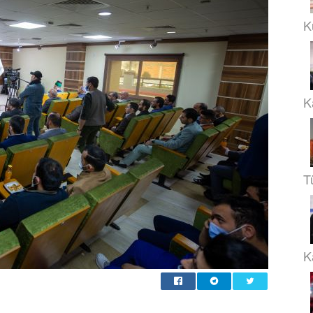
K
K
T
Ka