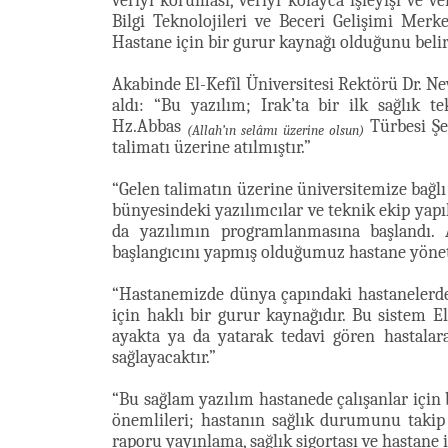
veriyi koruması, veriyi kolayca işleyişi ve ve
Bilgi Teknolojileri ve Beceri Gelişimi Merke
Hastane için bir gurur kaynağı olduğunu belir
Akabinde El-Kefîl Üniversitesi Rektörü Dr. 
aldı: “Bu yazılım; Irak’ta bir ilk sağlık t
Hz.Abbas
Türbesi Şe
(Allah’ın selâmı üzerine olsun)
talimatı üzerine atılmıştır.”
“Gelen talimatın üzerine üniversitemize bağlı 
bünyesindeki yazılımcılar ve teknik ekip yapı
da yazılımın programlanmasına başlandı. 
başlangıcını yapmış olduğumuz hastane yönet
“Hastanemizde dünya çapındaki hastanelerde 
için haklı bir gurur kaynağıdır. Bu sistem 
ayakta ya da yatarak tedavi gören hastalar
sağlayacaktır.”
“Bu sağlam yazılım hastanede çalışanlar için
önemlileri; hastanın sağlık durumunu takip
raporu yayınlama, sağlık sigortası ve hastane 