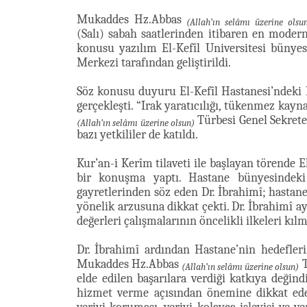
Mukaddes Hz.Abbas
(Allah’ın selâmı üzerine olsu
(Salı) sabah saatlerinden itibaren en moder
konusu yazılım El-Kefîl Universitesi bünyesi
Merkezi tarafından geliştirildi.
Söz konusu duyuru El-Kefîl Hastanesi’ndeki
gerçekleşti. “Irak yaratıcılığı, tükenmez ka
Türbesi Genel Sekrete
(Allah’ın selâmı üzerine olsun)
bazı yetkililer de katıldı.
Kur’an-i Kerîm tilaveti ile başlayan törende 
bir konuşma yaptı. Hastane bünyesindeki 
gayretlerinden söz eden Dr. İbrahimî; hastane
yönelik arzusuna dikkat çekti. Dr. İbrahimî a
değerleri çalışmalarının öncelikli ilkeleri kılm
Dr. İbrahimî ardından Hastane’nin hedeflerin
Mukaddes Hz.Abbas
T
(Allah’ın selâmı üzerine olsun)
elde edilen başarılara verdiği katkıya değin
hizmet verme açısından önemine dikkat eden D