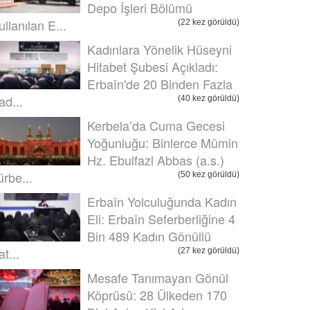
Depo İşleri Bölümü
ullanılan E...
(22 kez görüldü)
Kadınlara Yönelik Hüseyni
Hitabet Şubesi Açıkladı:
Erbaîn'de 20 Binden Fazla
ad...
(40 kez görüldü)
Kerbela’da Cuma Gecesi
Yoğunluğu: Binlerce Mümin
Hz. Ebulfazl Abbas (a.s.)
ürbe...
(50 kez görüldü)
Erbaîn Yolculuğunda Kadın
Eli: Erbaîn Seferberliğine 4
Bin 489 Kadın Gönüllü
t...
(27 kez görüldü)
Mesafe Tanımayan Gönül
Köprüsü: 28 Ülkeden 170