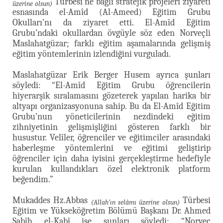
Türbesi’ne bağlı stratejik projeleri ziyareti
üzerine olsun)
esnasında el-Amîd (Al-Ameed) Eğitim Grubu
Okulları’nı da ziyaret etti. El-Amîd Eğitim
Grubu’ndaki okullardan övgüyle söz eden Norveçli
Maslahatgüzar; farklı eğitim aşamalarında gelişmiş
eğitim yöntemlerinin izlendiğini vurguladı.
Maslahatgüzar Erik Berger Husem ayrıca şunları
söyledi: “El-Amîd Eğitim Grubu öğrencilerin
hiyerarşik sıralamasını gözeterek yapılan harika bir
altyapı organizasyonuna sahip. Bu da El-Amîd Eğitim
Grubu’nun yöneticilerinin nezdindeki eğitim
zihniyetinin gelişmişliğini gösteren farklı bir
husustur. Velîler, öğrenciler ve eğitimciler arasındaki
haberleşme yöntemlerini ve eğitimi geliştirip
öğrenciler için daha iyisini gerçekleştirme hedefiyle
kurulan kullandıkları özel elektronik platform
beğendim.”
Mukaddes Hz.Abbas
Türbesi
(Allah’ın selâmı üzerine olsun)
Eğitim ve Yükseköğretim Bölümü Başkanı Dr. Ahmed
Sabîh el-Kabî ise şunları söyledi: “Norveç