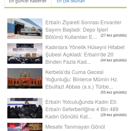
En güncel haberler
En çok okunan
Erbaîn Ziyareti Sonrası Envanter
Sayımı Başladı: Depo İşleri
Bölümü Kullanılan E...
(27 kez görüldü)
Kadınlara Yönelik Hüseyni Hitabet
Şubesi Açıkladı: Erbaîn'de 20
Binden Fazla Kad...
(44 kez görüldü)
Kerbela’da Cuma Gecesi
Yoğunluğu: Binlerce Mümin Hz.
Ebulfazl Abbas (a.s.) Türbe...
(55 kez görüldü)
Erbaîn Yolculuğunda Kadın Eli:
Erbaîn Seferberliğine 4 Bin 489
Kadın Gönüllü Kat...
(28 kez görüldü)
Mesafe Tanımayan Gönül