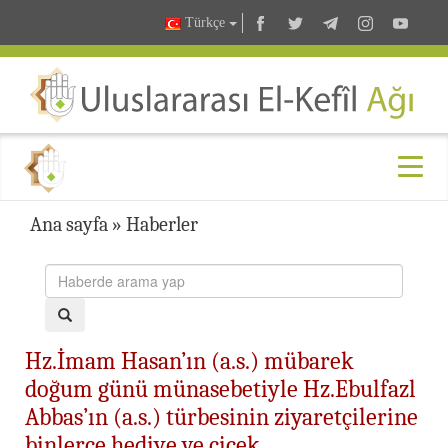
Türkçe
Ana sayfa
»
Haberler
Hz.İmam Hasan’ın (a.s.) mübarek
doğum günü münasebetiyle Hz.Ebulfazl
Abbas’ın (a.s.) türbesinin ziyaretçilerine
binlerce hediye ve çiçek