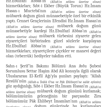
Hz.Ebulfazl Abbas’ın
(Allah’ın selâmı üzerine olsun)
hizmetkârları; Sıbt-i Ekber (Büyük Torun) Hz.İmam
Hasan-ı Muctebâ’nın
(Allah’ın selâmı üzerine olsun)
mübarek doğum günü münasebetiyle özel bir etkinlik
yaptı. Cennet Gençlerinin Efendisi Hz.İmam Hasan’ın
mübarek doğum günü
(Allah’ın selâmı üzerine olsun)
münasebetiyle kardeşi Hz.Ebulfazl Abbas’ın
(Allah’ın
mübarek türbesini ziyarete gelen
selâmı üzerine olsun)
ziyaretçileri birbirinden güzel sözlerle karşılayan
Hz.Ebulfazl Abbas’ın
(Allah’ın selâmı üzerine olsun)
hizmetkârları; ziyaretçilere çiçekler ve manevi değeri
olan (teberrük) hediyeler takdim etti.
Sahn-ı Şerîf’in Bakımı Bölümü Ana Avlu Şubesi
Sorumlusu Settar Haşim Abd Ali konuyla ilgili olarak
Uluslararası El-Kefîl Ağı’yla şunları paylaştı: “Allah
Resûlü’nün
(Allah-u Teâlâ O’na ve Pâk Ehlibeyti’ne salât eylesin)
göz aydığınlığı, Sıbt-i Ekber Hz.İmam Hasan’ın
(Allah’ın
mübarek doğum gününü kutlamak;
selâmı üzerine olsun)
bölümümüzün geleneğinin bir parçasıdır. Zira
bölümümüz Pâk Ehlibeyt İmamları’nın
(Allah’ın selâmı
doğum günlerinde bu kutlamaları