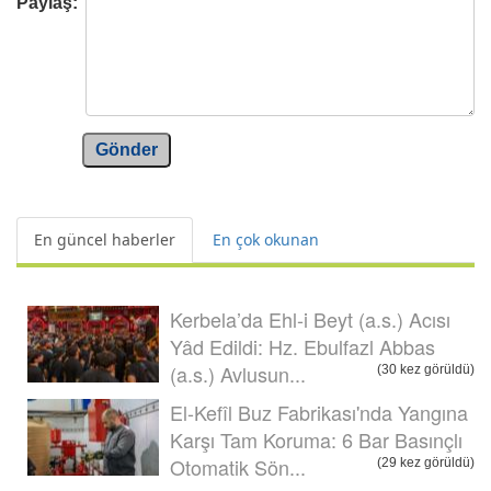
Paylaş:
Gönder
En güncel haberler
En çok okunan
Kerbela’da Ehl-i Beyt (a.s.) Acısı
Yâd Edildi: Hz. Ebulfazl Abbas
(a.s.) Avlusun...
(30 kez görüldü)
El-Kefîl Buz Fabrikası'nda Yangına
Karşı Tam Koruma: 6 Bar Basınçlı
Otomatik Sön...
(29 kez görüldü)