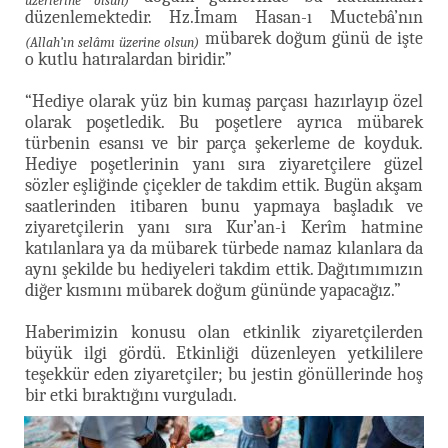
üzerlerine olsun)
düzenlemektedir. Hz.İmam Hasan-ı Muctebâ’nın
mübarek doğum günü de işte
(Allah’ın selâmı üzerine olsun)
o kutlu hatıralardan biridir.”
“Hediye olarak yüz bin kumaş parçası hazırlayıp özel
olarak poşetledik. Bu poşetlere ayrıca mübarek
türbenin esansı ve bir parça şekerleme de koyduk.
Hediye poşetlerinin yanı sıra ziyaretçilere güzel
sözler eşliğinde çiçekler de takdim ettik. Bugün akşam
saatlerinden itibaren bunu yapmaya başladık ve
ziyaretçilerin yanı sıra Kur’an-i Kerîm hatmine
katılanlara ya da mübarek türbede namaz kılanlara da
aynı şekilde bu hediyeleri takdim ettik. Dağıtımımızın
diğer kısmını mübarek doğum gününde yapacağız.”
Haberimizin konusu olan etkinlik ziyaretçilerden
büyük ilgi gördü. Etkinliği düzenleyen yetkililere
teşekkür eden ziyaretçiler; bu jestin gönüllerinde hoş
bir etki bıraktığını vurguladı.