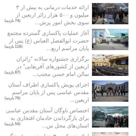
ارائه خدمات درمانی به بیش از ۳
میلیون و ۵۰۰ هزار زائر اربعین از
سوی بخش امور پزش...
(74 بازدید)
آغاز عملیات پاکسازی گسترده مجتمع
حضرت ابوالفضل العباس (ع) پس از
پایان مراسم اربع...
(116 بازدید)
برگزاری جشنواره سالانه "زائران
اربعین از کشورهای آفریقایی" در
سالن امام حسن مجتب...
(87 بازدید)
اجرای پویش پاکسازی اطراف آستان
مقدس عباسی پس از پایان مراسم
اربعین...
(76 بازدید)
اختصاص ناوگان آستان مقدس عباسی
برای بازگرداندن خادمان افتخاری به
استان‌های محل س...
(54 بازدید)
ارائه نزدیک به ۳ هزار خدمت فرهنگی