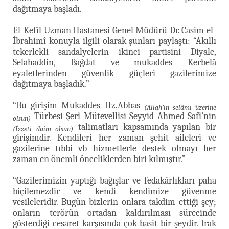
dağıtmaya başladı.
El-Kefîl Uzman Hastanesi Genel Müdürü Dr. Casim el-
İbrahimî konuyla ilgili olarak şunları paylaştı: “Akıllı
tekerlekli sandalyelerin ikinci partisini Diyale,
Selahaddin, Bağdat ve mukaddes Kerbelâ
eyaletlerinden güvenlik güçleri gazilerimize
dağıtmaya başladık.”
“Bu girişim Mukaddes Hz.Abbas
(Allah’ın selâmı üzerine
Türbesi Şerî Mütevellîsi Seyyid Ahmed Safî’nin
olsun)
talimatları kapsamında yapılan bir
(İzzeti daim olsun)
girişimdir. Kendileri her zaman şehit aileleri ve
gazilerine tıbbi vb hizmetlerle destek olmayı her
zaman en önemli önceliklerden biri kılmıştır.”
“Gazilerimizin yaptığı bağışlar ve fedakârlıkları paha
biçilemezdir ve kendi kendimize güvenme
vesileleridir. Bugün bizlerin onlara takdim ettiği şey;
onların terörün ortadan kaldırılması sürecinde
gösterdiği cesaret karşısında çok basit bir şeydir. Irak