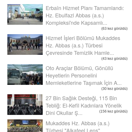
Erbaîn Hizmet Planı Tamamlandı:
Hz. Ebulfazl Abbas (a.s.)
Kompleksi'nde Kapsamlı...
(63 kez görüldü)
Hizmet İşleri Bölümü Mukaddes
Hz. Abbas (a.s.) Türbesi
Çevresinde Temizlik Hamle...
(43 kez görüldü)
Oto Araçlar Bölümü, Gönüllü
Heyetlerin Personelini
Memleketlerine Taşımak İçin A...
(30 kez görüldü)
27 Bin Sağlık Desteği, 115 Bin
Tebliğ: El-Kefîl Kadınlara Yönelik
Dini Okullar Ş...
(156 kez görüldü)
Mukaddes Hz. Abbas (a.s.)
Türbesi "Alkafeel Lens"