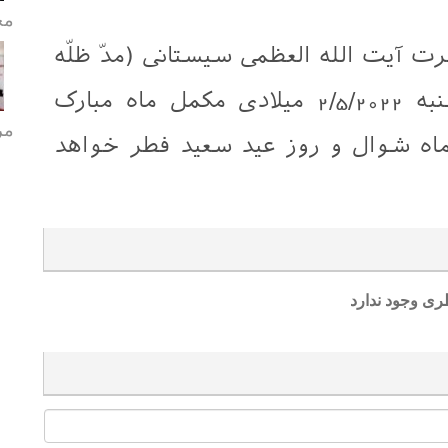
مح
ت آیت الله العظمی سیستانی (مدّ ظلّه
العالی) در نجف اشرف روز دوشنبه 2/5/2022 میلادی مکمل ماه مبارک
مر
اه شوال و روز عید سعید فطر خواهد
ری وجود ندارد