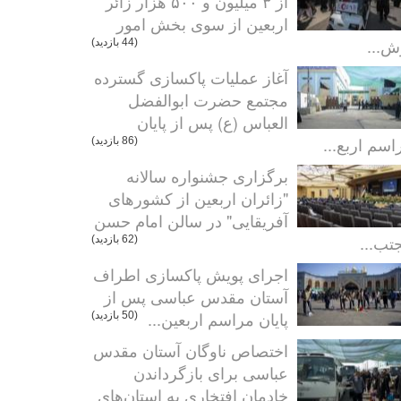
از ۳ میلیون و ۵۰۰ هزار زائر
اربعین از سوی بخش امور
ش...
(44 بازدید)
آغاز عملیات پاکسازی گسترده
مجتمع حضرت ابوالفضل
العباس (ع) پس از پایان
اسم اربع...
(86 بازدید)
برگزاری جشنواره سالانه
"زائران اربعین از کشورهای
آفریقایی" در سالن امام حسن
تب...
(62 بازدید)
اجرای پویش پاکسازی اطراف
آستان مقدس عباسی پس از
پایان مراسم اربعین...
(50 بازدید)
اختصاص ناوگان آستان مقدس
عباسی برای بازگرداندن
خادمان افتخاری به استان‌های