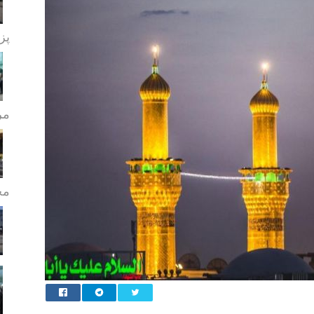
پز
مر
مج