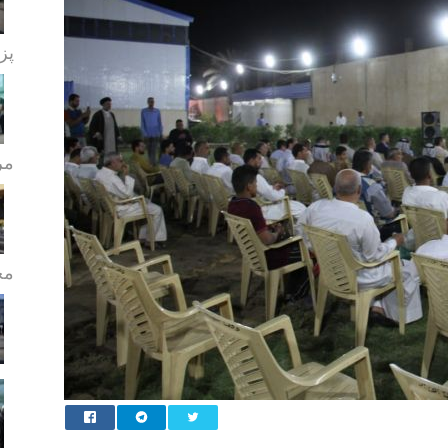
پز
مر
مج