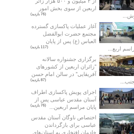
از ۳ میلیون و ۵۰۰ هزار زائر
اربعین از سوی بخش امور
ش...
(76 بازدید)
آغاز عملیات پاکسازی گسترده
مجتمع حضرت ابوالفضل
العباس (ع) پس از پایان
اسم اربع...
(117 بازدید)
برگزاری جشنواره سالانه
"زائران اربعین از کشورهای
آفریقایی" در سالن امام حسن
تب...
(87 بازدید)
اجرای پویش پاکسازی اطراف
آستان مقدس عباسی پس از
پایان مراسم اربعین...
(76 بازدید)
اختصاص ناوگان آستان مقدس
عباسی برای بازگرداندن
خادمان افتخاری به استان‌های