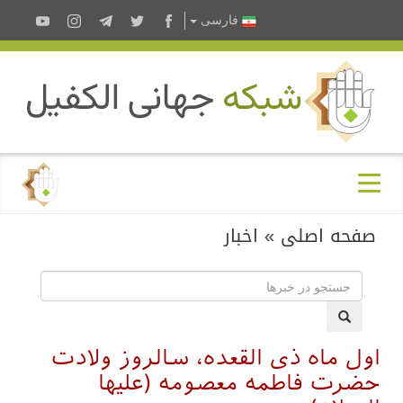
فارسى
صفحه اصلی
»
اخبار
اول ماه ذی القعده، سالروز ولادت
حضرت فاطمه معصومه (علیها