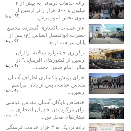
ارائه خدمات درمانی به بیش از ۳
میلیون و ۵۰۰ هزار زائر اربعین از
سوی بخش امور پزش...
(25 بازدید)
آغاز عملیات پاکسازی گسترده مجتمع
حضرت ابوالفضل العباس (ع) پس از
پایان مراسم اربع...
(62 بازدید)
برگزاری جشنواره سالانه "زائران
اربعین از کشورهای آفریقایی" در
سالن امام حسن مجتب...
(48 بازدید)
اجرای پویش پاکسازی اطراف آستان
مقدس عباسی پس از پایان مراسم
اربعین...
(43 بازدید)
اختصاص ناوگان آستان مقدس عباسی
برای بازگرداندن خادمان افتخاری به
استان‌های محل س...
(30 بازدید)
ارائه نزدیک به ۳ هزار خدمت فرهنگی