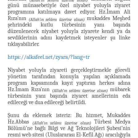
(Allah’ın selâmı üzerine olsun)
günü münasebetiyle özel niyabet yoluyla ziyaret
programına katılmaya davet ediyor. Hz.İmam Ali
Rıza’nın
mukaddes Meşhed
(Allah’ın selâmı üzerine olsun)
şehrindeki kutlu türbesinin yanı başında
düzenlenecek niyabet yoluyla ziyarete kendi ya da
sevdiklerinin adını kaydetmek isteyenler şu linke
tıklayabilirler.
https://alkafeel.net/zyara/?lang=tr
Niyabet yoluyla ziyareti gerçekleştirmekle görevli
yönetim tarafından konuyla yapılan açıklamada
program kapsamında kayıt yaptıran herkes adına
Hz.İmam Rıza’nın
mübarek
(Allah’ın selâmı üzerine olsun)
türbesinin yanı başında ziyaret amellerinin eda
edileceği ve dua edileceği belirtildi.
Şunu da eklemek isteriz: Bu hizmet, Mukaddes
Hz.Abbas
Türbesi Medya
(Allah’ın selâmı üzerine olsun)
Bölümü’ne bağlı Bilgi ve Ağ Teknolojileri Şubesi’nin
resmi web sitesi (Uluslararası El-Kefîl Ağı) aracılığıyla