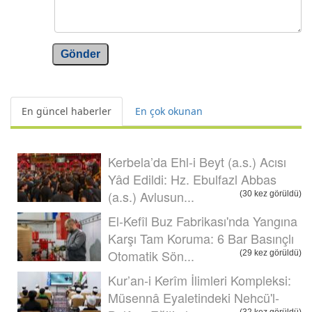
Gönder
En güncel haberler
En çok okunan
Kerbela’da Ehl-i Beyt (a.s.) Acısı
Yâd Edildi: Hz. Ebulfazl Abbas
(a.s.) Avlusun...
(30 kez görüldü)
El-Kefîl Buz Fabrikası'nda Yangına
Karşı Tam Koruma: 6 Bar Basınçlı
Otomatik Sön...
(29 kez görüldü)
Kur’an-i Kerîm İlimleri Kompleksi:
Müsennâ Eyaletindeki Nehcü'l-
(32 kez görüldü)