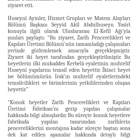
ziyaret etti.
Huseynî Ayinler, Hizmet Grupları ve Matem Alayları
Bölümü Başkanı Seyyid Akîl Abdulhuseyn Yasirî
konuyla ilgili olarak Uluslararası El-Kefîl Ağı’yla
şunları paylaştı: “Bu ziyaret, Zarîh Pencerelikleri ve
Kapıları Üretimi Bölümü’nün tamamladığı çalışmaları
yerinde gözlemlemek amacıyla gerçekleşmiştir.
Ziyaret iki heyet tarafından gerçekleştirilmiştir. Bu
heyetlerin ilki mukaddes Kerbelâ eyaletinin muhtelif
Huseynî yapılarını temsil eden heyettir. İkinci heyet
ise bölümümüzün Irak’ın muhtelif eyaletlerindeki
temsilcilikleri ve birimlerinin yetkililerinden oluşan
heyettir.”
“Konuk heyetler Zarîh Pencerelikleri ve Kapıları
Üretimi Fabrikası’nı gezip yapılan çalışmalar
hakkında bilgi almışlardır. Bu süreçte konuk heyetlere
fabrikada yapılan tasarımdan zarîhlerin
pencereliklerini montajına kadar süreçte baştan sona
dek kat edilen aşamalar hakkında detaylı bilgi