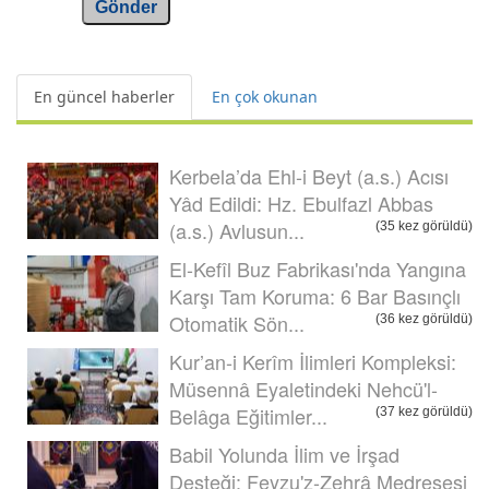
Gönder
En güncel haberler
En çok okunan
Kerbela’da Ehl-i Beyt (a.s.) Acısı
Yâd Edildi: Hz. Ebulfazl Abbas
(a.s.) Avlusun...
(35 kez görüldü)
El-Kefîl Buz Fabrikası'nda Yangına
Karşı Tam Koruma: 6 Bar Basınçlı
Otomatik Sön...
(36 kez görüldü)
Kur’an-i Kerîm İlimleri Kompleksi:
Müsennâ Eyaletindeki Nehcü'l-
Belâga Eğitimler...
(37 kez görüldü)
Babil Yolunda İlim ve İrşad
Desteği: Feyzu'z-Zehrâ Medresesi