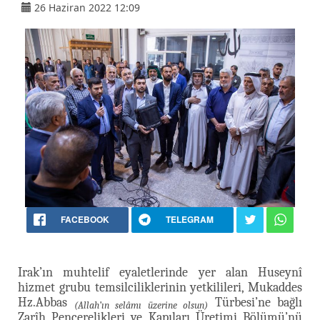
26 Haziran 2022 12:09
FACEBOOK
TELEGRAM
Irak’ın muhtelif eyaletlerinde yer alan Huseynî
hizmet grubu temsilciliklerinin yetkilileri, Mukaddes
Hz.Abbas
Türbesi’ne bağlı
(Allah’ın selâmı üzerine olsun)
Zarîh Pencerelikleri ve Kapıları Üretimi Bölümü’nü