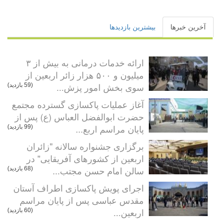
آخرین خبرها
بیشترین بازدیدها
ارائه خدمات درمانی به بیش از ۳
میلیون و ۵۰۰ هزار زائر اربعین از
سوی بخش امور پزش...
(59 بازدید)
آغاز عملیات پاکسازی گسترده مجتمع
حضرت ابوالفضل العباس (ع) پس از
پایان مراسم اربع...
(99 بازدید)
برگزاری جشنواره سالانه "زائران
اربعین از کشورهای آفریقایی" در
سالن امام حسن مجتب...
(68 بازدید)
اجرای پویش پاکسازی اطراف آستان
مقدس عباسی پس از پایان مراسم
اربعین...
(60 بازدید)