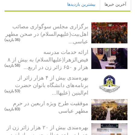
آخرین خبرها
بیشترین بازدیدها
برگزاری مجلس سوگواری مصائب
اهل‌بیت(علیهم‌السلام) در صحن مطهر
عباسی...
(36 بازدید)
ارائه خدمات مدرسه
فیض‌الزهرا(علیهاالسلام) به بیش از ۸
هزار و ۶۵۰ زائر زن در اربع...
(58 بازدید)
بهره‌مندی بیش از ۴ هزار زائر از
برنامه‌های دانشگاه بانوان حضرت
ام‌البنین (علیهاا...
(53 بازدید)
موفقیت طرح ویژه اربعین در حرم
مطهر عباسی
(83 بازدید)
بهره‌مندی بیش از ۲۰ هزار زائر زن از
خدمات واحد خطابه حسینی بانوان در