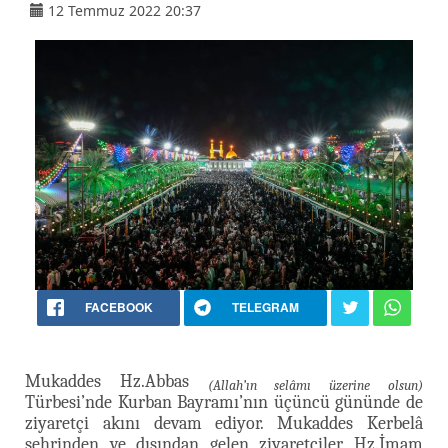
12 Temmuz 2022 20:37
FACEBOOK
TELEGRAM
Mukaddes Hz.Abbas
(Allah’ın selâmı üzerine olsun)
Türbesi’nde Kurban Bayramı’nın üçüncü gününde de
ziyaretçi akını devam ediyor. Mukaddes Kerbelâ
şehrinden ve dışından gelen ziyaretçiler Hz.İmam