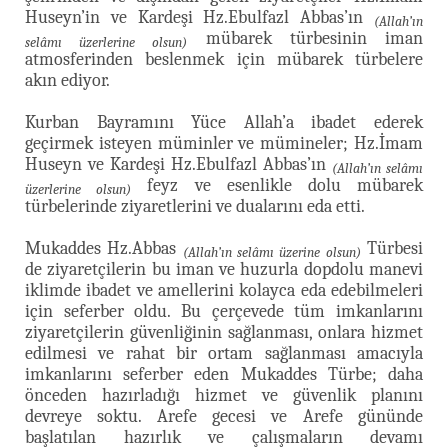
Huseyn’in ve Kardeşi Hz.Ebulfazl Abbas’ın
(Allah’ın
mübarek türbesinin iman
selâmı üzerlerine olsun)
atmosferinden beslenmek için mübarek türbelere
akın ediyor.
Kurban Bayramını Yüce Allah’a ibadet ederek
geçirmek isteyen müminler ve mümineler; Hz.İmam
Huseyn ve Kardeşi Hz.Ebulfazl Abbas’ın
(Allah’ın selâmı
feyz ve esenlikle dolu mübarek
üzerlerine olsun)
türbelerinde ziyaretlerini ve dualarını eda etti.
Mukaddes Hz.Abbas
Türbesi
(Allah’ın selâmı üzerine olsun)
de ziyaretçilerin bu iman ve huzurla dopdolu manevi
iklimde ibadet ve amellerini kolayca eda edebilmeleri
için seferber oldu. Bu çerçevede tüm imkanlarını
ziyaretçilerin güvenliğinin sağlanması, onlara hizmet
edilmesi ve rahat bir ortam sağlanması amacıyla
imkanlarını seferber eden Mukaddes Türbe; daha
önceden hazırladığı hizmet ve güvenlik planını
devreye soktu. Arefe gecesi ve Arefe gününde
başlatılan hazırlık ve çalışmaların devamı