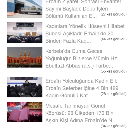
Erbaîn Ziyareti Sonrası Envanter
Sayımı Başladı: Depo İşleri
Bölümü Kullanılan E...
(27 kez görüldü)
Kadınlara Yönelik Hüseyni Hitabet
Şubesi Açıkladı: Erbaîn'de 20
Binden Fazla Kad...
(44 kez görüldü)
Kerbela’da Cuma Gecesi
Yoğunluğu: Binlerce Mümin Hz.
Ebulfazl Abbas (a.s.) Türbe...
(55 kez görüldü)
Erbaîn Yolculuğunda Kadın Eli:
Erbaîn Seferberliğine 4 Bin 489
Kadın Gönüllü Kat...
(28 kez görüldü)
Mesafe Tanımayan Gönül
Köprüsü: 28 Ülkeden 170 Bini
Aşkın Kişi Adına Erbaîn’de N...
(34 kez görüldü)