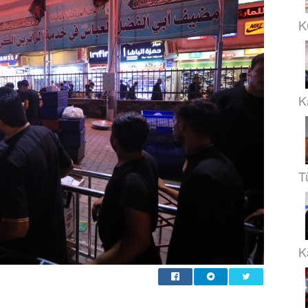
K
K
T
Ka