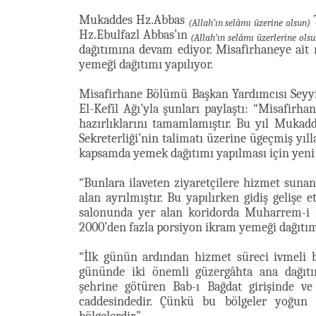
Mukaddes Hz.Abbas
(Allah’ın selâmı üzerine olsun)
Hz.Ebulfazl Abbas’ın
(Allah’ın selâmı üzerlerine olsu
dağıtımına devam ediyor. Misafirhaneye ait
yemeği dağıtımı yapılıyor.
Misafirhane Bölümü Başkan Yardımcısı Seyyid
El-Kefîl Ağı’yla şunları paylaştı: “Misafirh
hazırlıklarını tamamlamıştır. Bu yıl Muka
Sekreterliği’nin talimatı üzerine ügeçmiş yı
kapsamda yemek dağıtımı yapılması için yeni k
“Bunlara ilaveten ziyaretçilere hizmet suna
alan ayrılmıştır. Bu yapılırken gidiş gelişe
salonunda yer alan koridorda Muharrem-i 
2000’den fazla porsiyon ikram yemeği dağıtımı
“İlk günün ardından hizmet süreci ivmeli b
gününde iki önemli güzergâhta ana dağıtı
şehrine götüren Bab-ı Bağdat girişinde v
caddesindedir. Çünkü bu bölgeler yoğun 