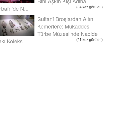
Bini Aşkın Kişi Adına
rbaîn’de N...
(34 kez görüldü)
Sultanî Broşlardan Altın
Kemerlere: Mukaddes
Türbe Müzesi'nde Nadide
akı Koleks...
(21 kez görüldü)