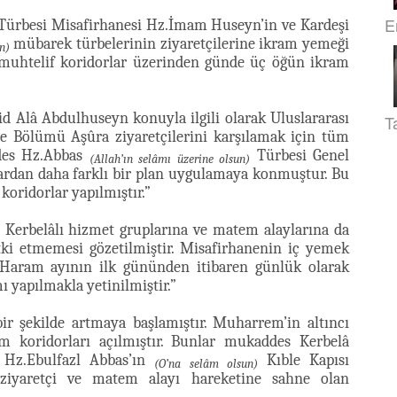
E
Türbesi Misafirhanesi Hz.İmam Huseyn’in ve Kardeşi
mübarek türbelerinin ziyaretçilerine ikram yemeği
n)
 muhtelif koridorlar üzerinden günde üç öğün ikram
 Alâ Abdulhuseyn konuyla ilgili olarak Uluslararası
T
ane Bölümü Aşûra ziyaretçilerini karşılamak için tüm
ddes Hz.Abbas
Türbesi Genel
(Allah’ın selâmı üzerine olsun)
llardan daha farklı bir plan uygulamaya konmuştur. Bu
oridorlar yapılmıştır.”
n Kerbelâlı hizmet gruplarına ve matem alaylarına da
 etki etmemesi gözetilmiştir. Misafirhanenin iç yemek
Haram ayının ilk gününden itibaren günlük olarak
 yapılmakla yetinilmiştir.”
ir şekilde artmaya başlamıştır. Muharrem’in altıncı
m koridorları açılmıştır. Bunlar mukaddes Kerbelâ
e Hz.Ebulfazl Abbas’ın
Kıble Kapısı
(O’na selâm olsun)
ziyaretçi ve matem alayı hareketine sahne olan