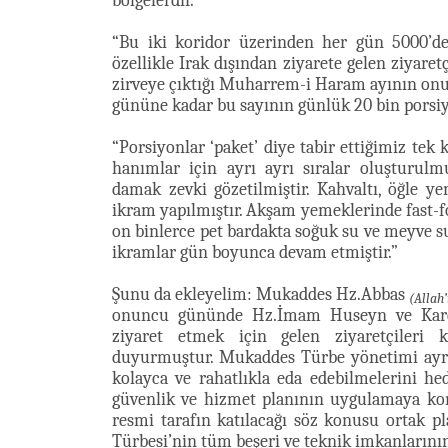
bölgelerdir.”
“Bu iki koridor üzerinden her gün 5000’de
özellikle Irak dışından ziyarete gelen ziyaret
zirveye çıktığı Muharrem-i Haram ayının 
gününe kadar bu sayının günlük 20 bin porsiy
“Porsiyonlar ‘paket’ diye tabir ettiğimiz tek
hanımlar için ayrı ayrı sıralar oluşturulmu
damak zevki gözetilmiştir. Kahvaltı, öğle
ikram yapılmıştır. Akşam yemeklerinde fast-fo
on binlerce pet bardakta soğuk su ve meyve sul
ikramlar gün boyunca devam etmiştir.”
Şunu da ekleyelim: Mukaddes Hz.Abbas
(Allah’
onuncu gününde Hz.İmam Huseyn ve Karde
ziyaret etmek için gelen ziyaretçileri k
duyurmuştur. Mukaddes Türbe yönetimi ayrıc
kolayca ve rahatlıkla eda edebilmelerini hed
güvenlik ve hizmet planının uygulamaya kona
resmi tarafın katılacağı söz konusu ortak 
Türbesi’nin tüm beşeri ve teknik imkanlarının