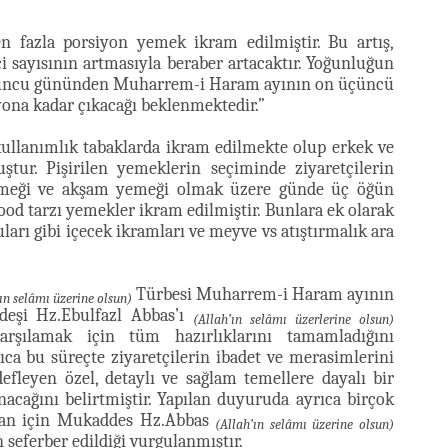
n fazla porsiyon yemek ikram edilmiştir. Bu artış,
çi sayısının artmasıyla beraber artacaktır. Yoğunluğun
onuncu gününden Muharrem-i Haram ayının on üçüncü
ona kadar çıkacağı beklenmektedir.”
 kullanımlık tabaklarda ikram edilmekte olup erkek ve
ştur. Pişirilen yemeklerin seçiminde ziyaretçilerin
 yemeği ve akşam yemeği olmak üzere günde üç öğün
od tarzı yemekler ikram edilmiştir. Bunlara ek olarak
arı gibi içecek ikramları ve meyve vs atıştırmalık ara
Türbesi Muharrem-i Haram ayının
ın selâmı üzerine olsun)
şi Hz.Ebulfazl Abbas’ı
(Allah’ın selâmı üzerlerine olsun)
arşılamak için tüm hazırlıklarını tamamladığını
a bu süreçte ziyaretçilerin ibadet ve merasimlerini
efleyen özel, detaylı ve sağlam temellere dayalı bir
cağını belirtmiştir. Yapılan duyuruda ayrıca birçok
plan için Mukaddes Hz.Abbas
(Allah’ın selâmı üzerine olsun)
 seferber edildiği vurgulanmıştır.