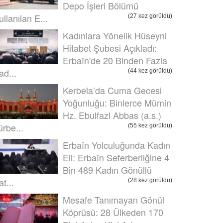
Depo İşleri Bölümü
ullanılan E...
(27 kez görüldü)
Kadınlara Yönelik Hüseyni
Hitabet Şubesi Açıkladı:
Erbaîn'de 20 Binden Fazla
ad...
(44 kez görüldü)
Kerbela’da Cuma Gecesi
Yoğunluğu: Binlerce Mümin
Hz. Ebulfazl Abbas (a.s.)
ürbe...
(55 kez görüldü)
Erbaîn Yolculuğunda Kadın
Eli: Erbaîn Seferberliğine 4
Bin 489 Kadın Gönüllü
t...
(28 kez görüldü)
Mesafe Tanımayan Gönül
Köprüsü: 28 Ülkeden 170