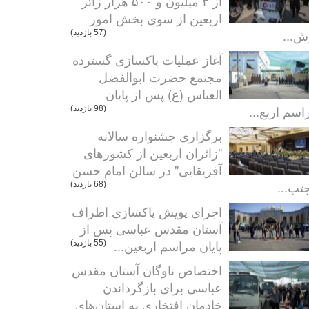
از ۳ میلیون و ۵۰۰ هزار زائر
اربعین از سوی بخش امور
ش...
(57 بازدید)
آغاز عملیات پاکسازی گسترده
مجتمع حضرت ابوالفضل
العباس (ع) پس از پایان
اسم اربع...
(98 بازدید)
برگزاری جشنواره سالانه
"زائران اربعین از کشورهای
آفریقایی" در سالن امام حسن
تب...
(68 بازدید)
اجرای پویش پاکسازی اطراف
آستان مقدس عباسی پس از
پایان مراسم اربعین...
(55 بازدید)
اختصاص ناوگان آستان مقدس
عباسی برای بازگرداندن
خادمان افتخاری به استان‌های