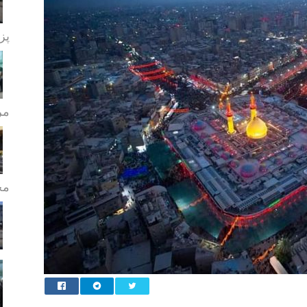
پز
مر
مج