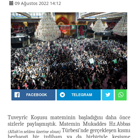
09 Ağustos 2022 14:12
FACEBOOK
TELEGRAM
Tuveyrîc Koşusu mateminin başladığını daha önce
sizlerle paylaşmıştık. Matemin Mukaddes Hz.Abbas
Türbesi’nde gerçekleşen kısmı
(Allah’ın selâmı üzerine olsun)
herhangi bir izdiham ya da birbiriyle kesişme