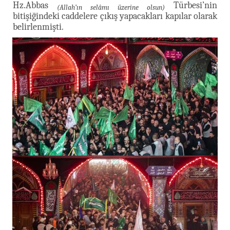
Hz.Abbas
Türbesi’nin
(Allah’ın selâmı üzerine olsun)
bitişiğindeki caddelere çıkış yapacakları kapılar olarak
belirlenmişti.