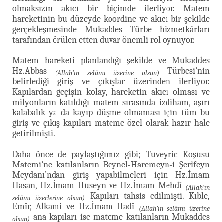
olmaksızın akıcı bir biçimde ilerliyor. Matem
hareketinin bu düzeyde koordine ve akıcı bir şekilde
gerçekleşmesinde Mukaddes Türbe hizmetkârları
tarafından örülen etten duvar önemli rol oynuyor.
Matem hareketi planlandığı şekilde ve Mukaddes
Hz.Abbas
Türbesi’nin
(Allah’ın selâmı üzerine olsun)
belirlediği giriş ve çıkışlar üzerinden ilerliyor.
Kapılardan geçişin kolay, hareketin akıcı olması ve
milyonların katıldığı matem sırasında izdiham, aşırı
kalabalık ya da kayıp düşme olmaması için tüm bu
giriş ve çıkış kapıları mateme özel olarak hazır hale
getirilmişti.
Daha önce de paylaştığımız gibi; Tuveyric Koşusu
Matemi’ne katılanların Beynel-Haremeyn-i Şerîfeyn
Meydanı’ndan giriş yapabilmeleri için Hz.İmam
Hasan, Hz.İmam Huseyn ve Hz.İmam Mehdî
(Allah’ın
Kapıları tahsis edilmişti. Kıble,
selâmı üzerlerine olsun)
Emîr, Alkami ve Hz.İmam Hadî
(Allah’ın selâmı üzerine
ana kapıları ise mateme katılanların Mukaddes
olsun)