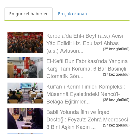
En güncel haberler
En çok okunan
Kerbela’da Ehl-i Beyt (a.s.) Acısı
Yâd Edildi: Hz. Ebulfazl Abbas
(a.s.) Avlusun...
(35 kez görüldü)
El-Kefîl Buz Fabrikası'nda Yangına
Karşı Tam Koruma: 6 Bar Basınçlı
Otomatik Sön...
(37 kez görüldü)
Kur’an-i Kerîm İlimleri Kompleksi:
Müsennâ Eyaletindeki Nehcü'l-
Belâga Eğitimler...
(38 kez görüldü)
Babil Yolunda İlim ve İrşad
Desteği: Feyzu'z-Zehrâ Medresesi
8 Bini Aşkın Kadın ...
(57 kez görüldü)