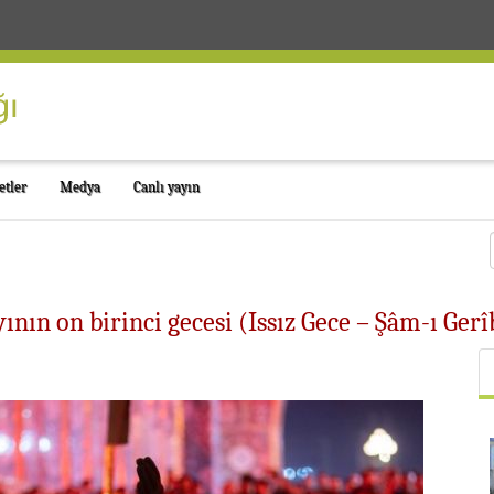
etler
Medya
Canlı yayın
ın on birinci gecesi (Issız Gece – Şâm-ı Gerîb