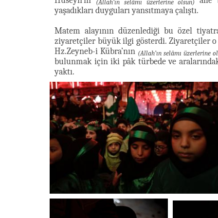
Huseyn’in
aile 
(Allah’ın selâmı üzerlerine olsun)
yaşadıkları duyguları yansıtmaya çalıştı.
Matem alayının düzenlediği bu özel tiyat
ziyaretçiler büyük ilgi gösterdi. Ziyaretçiler
Hz.Zeyneb-i Kübra’nın
(Allah’ın selâmı üzerlerine o
bulunmak için iki pâk türbede ve araların
yaktı.