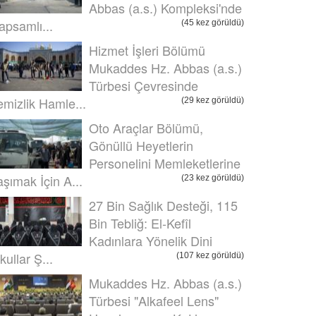
Abbas (a.s.) Kompleksi'nde
apsamlı...
(45 kez görüldü)
Hizmet İşleri Bölümü
Mukaddes Hz. Abbas (a.s.)
Türbesi Çevresinde
emizlik Hamle...
(29 kez görüldü)
Oto Araçlar Bölümü,
Gönüllü Heyetlerin
Personelini Memleketlerine
aşımak İçin A...
(23 kez görüldü)
27 Bin Sağlık Desteği, 115
Bin Tebliğ: El-Kefîl
Kadınlara Yönelik Dini
kullar Ş...
(107 kez görüldü)
Mukaddes Hz. Abbas (a.s.)
Türbesi "Alkafeel Lens"