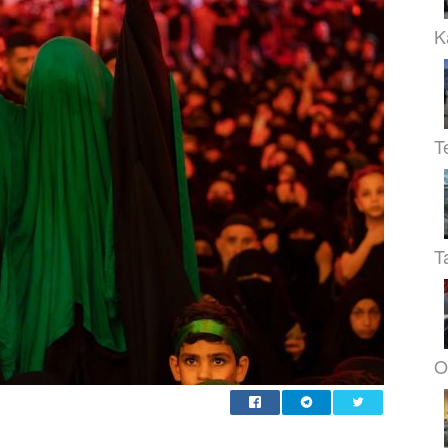
K
T
T
O