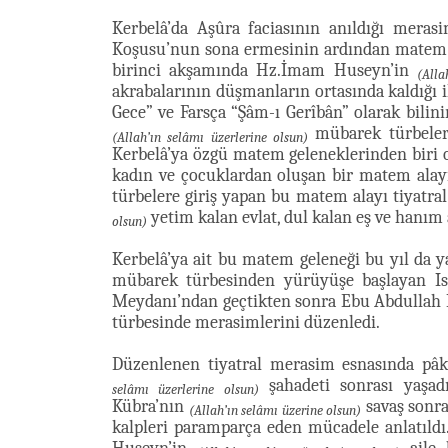
Kerbelâ’da Aşûra faciasının anıldığı mer
Koşusu’nun sona ermesinin ardından matem
birinci akşamında Hz.İmam Huseyn’in
(Alla
akrabalarının düşmanların ortasında kaldığı i
Gece” ve Farsça “Şâm-ı Gerîbân” olarak bili
mübarek türbeleri
(Allah’ın selâmı üzerlerine olsun)
Kerbelâ’ya özgü matem geleneklerinden biri o
kadın ve çocuklardan oluşan bir matem alayı
türbelere giriş yapan bu matem alayı tiyatr
yetim kalan evlat, dul kalan eş ve hanım 
olsun)
Kerbelâ’ya ait bu matem geleneği bu yıl da y
mübarek türbesinden yürüyüşe başlayan Is
Meydanı’ndan geçtikten sonra Ebu Abdulla
türbesinde merasimlerini düzenledi.
Düzenlenen tiyatral merasim esnasında p
şahadeti sonrası yaşad
selâmı üzerlerine olsun)
Kübra’nın
savaş sonra
(Allah’ın selâmı üzerine olsun)
kalpleri paramparça eden mücadele anlatıld