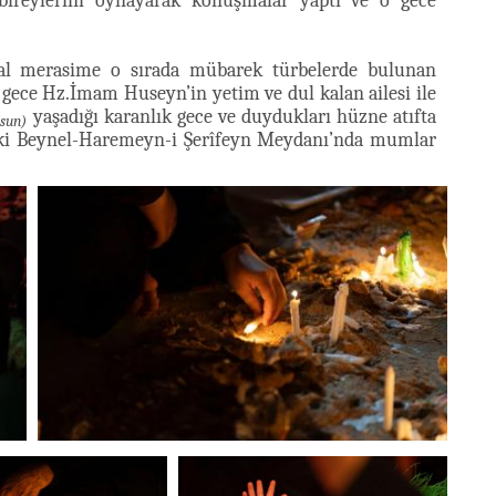
bireylerini oynayarak konuşmalar yaptı ve o gece
ral merasime o sırada mübarek türbelerde bulunan
 o gece Hz.İmam Huseyn’in yetim ve dul kalan ailesi ile
yaşadığı karanlık gece ve duydukları hüzne atıfta
lsun)
daki Beynel-Haremeyn-i Şerîfeyn Meydanı’nda mumlar