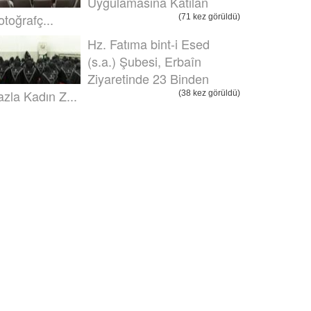
Uygulamasına Katılan
otoğrafç...
(71 kez görüldü)
Hz. Fatıma bint-i Esed
(s.a.) Şubesi, Erbaîn
Ziyaretinde 23 Binden
azla Kadın Z...
(38 kez görüldü)