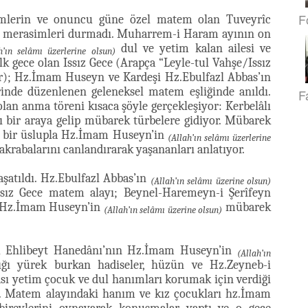
F
asimlerin ve onuncu güne özel matem olan Tuveyrîc
 merasimleri durmadı. Muharrem-i Haram ayının on
dul ve yetim kalan ailesi ve
h’ın selâmı üzerlerine olsun)
lk gece olan Issız Gece (Arapça “Leyle-tul Vahşe/Issız
nir); Hz.İmam Huseyn ve Kardeşi Hz.Ebulfazl Abbas’ın
nde düzenlenen geleneksel matem eşliğinde anıldı.
F
lan anma töreni kısaca şöyle gerçekleşiyor: Kerbelâlı
 bir araya gelip mübarek türbelere gidiyor. Mübarek
al bir üslupla Hz.İmam Huseyn’in
(Allah’ın selâmı üzerlerine
akrabalarını canlandırarak yaşananları anlatıyor.
aşatıldı. Hz.Ebulfazl Abbas’ın
(Allah’ın selâmı üzerine olsun)
sız Gece matem alayı; Beynel-Haremeyn-i Şerîfeyn
h Hz.İmam Huseyn’in
mübarek
(Allah’ın selâmı üzerine olsun)
âk Ehlibeyt Hanedânı’nın Hz.İmam Huseyn’in
(Allah’ın
ığı yürek burkan hadiseler, hüzün ve Hz.Zeyneb-i
sı yetim çocuk ve dul hanımları korumak için verdiği
ı. Matem alayındaki hanım ve kız çocukları hz.İmam