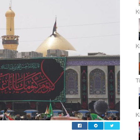
K
K
T
Ka