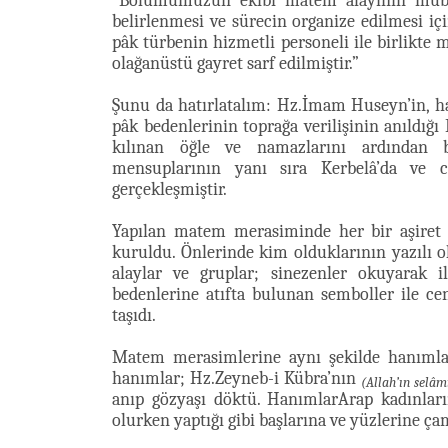
“Bölümümüzün ekibi matem alayının mübare
belirlenmesi ve sürecin organize edilmesi içi
pâk türbenin hizmetli personeli ile birlikte 
olağanüstü gayret sarf edilmiştir.”
Şunu da hatırlatalım: Hz.İmam Huseyn’in, h
pâk bedenlerinin toprağa verilişinin anıld
kılınan öğle ve namazlarını ardından ba
mensuplarının yanı sıra Kerbelâ’da ve c
gerçekleşmiştir.
Yapılan matem merasiminde her bir aşiret 
kuruldu. Önlerinde kim olduklarının yazılı o
alaylar ve gruplar; sinezenler okuyarak i
bedenlerine atıfta bulunan semboller ile ce
taşıdı.
Matem merasimlerine aynı şekilde hanımla
hanımlar; Hz.Zeyneb-i Kübra’nın
(Allah’ın selâm
anıp gözyaşı döktü. HanımlarArap kadınların
olurken yaptığı gibi başlarına ve yüzlerine ça