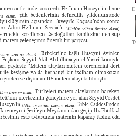
E
onra saatlerinde sona erdi. Hz.İmam Huseyn’in, hane
pâk bedenlerinin defnediliş yıldönümünde
ine olsun)
büyüklüğünün açısından Tuveyrîc Koşusu’ndan sonra
yor. Adını Hz.İmam Seccâd’a
(Allah’ın selâmı üzerine olsun)
 vermekle şereflenen Esedoğulları kabilesine mensup
 matem geleneğinin önemli bir parçası.
T
Türbeleri’ne bağlı Huseynî Ayinler,
selâmı üzerine olsun)
Başkanı Seyyid Akîl Abdulhuseyn el-Yasirî konuyla
nları paylaştı: “Matem alayları matem törenlerini dört
t ile kesişme ya da herhangi bir izdiham olmaksızın
 içinden ve dışından 118 matem alayı katılmıştır.”
Türbeleri matem alaylarının hareketi
elâmı üzerine olsun)
erbelâ’nın merkezinin güneyinde yer alan Seyyid Cevdet
Huseyn’in
Kıble Caddesi’nden
(Allah’ın selâmı üzerine olsun)
-Haremeyn-i Şerîfeyn Meydanı’ndan geçip Hz.Ebulfazl
besinin esas avlusunda matemin kapanış faslını eda