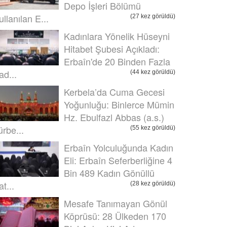
Depo İşleri Bölümü
ullanılan E...
(27 kez görüldü)
Kadınlara Yönelik Hüseyni
Hitabet Şubesi Açıkladı:
Erbaîn'de 20 Binden Fazla
ad...
(44 kez görüldü)
Kerbela’da Cuma Gecesi
Yoğunluğu: Binlerce Mümin
Hz. Ebulfazl Abbas (a.s.)
ürbe...
(55 kez görüldü)
Erbaîn Yolculuğunda Kadın
Eli: Erbaîn Seferberliğine 4
Bin 489 Kadın Gönüllü
t...
(28 kez görüldü)
Mesafe Tanımayan Gönül
Köprüsü: 28 Ülkeden 170