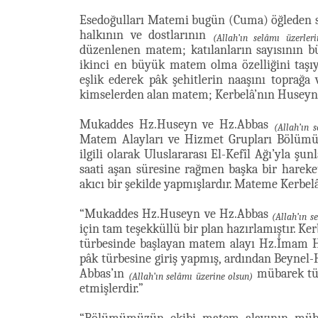
Esedoğulları Matemi bugün (Cuma) öğleden s
halkının ve dostlarının
(Allah’ın selâmı üzerler
düzenlenen matem; katılanların sayısının 
ikinci en büyük matem olma özelliğini taşı
eşlik ederek pâk şehitlerin naaşını toprağa
kimselerden alan matem; Kerbelâ’nın Huseynî
Mukaddes Hz.Huseyn ve Hz.Abbas
(Allah’ın 
Matem Alayları ve Hizmet Grupları Bölümü 
ilgili olarak Uluslararası El-Kefîl Ağı’yla şu
saati aşan süresine rağmen başka bir hareke
akıcı bir şekilde yapmışlardır. Mateme Kerbelâ
“Mukaddes Hz.Huseyn ve Hz.Abbas
(Allah’ın s
için tam teşekküllü bir plan hazırlamıştır. K
türbesinde başlayan matem alayı Hz.İmam 
pâk türbesine giriş yapmış, ardından Beynel
Abbas’ın
mübarek tür
(Allah’ın selâmı üzerine olsun)
etmişlerdir.”