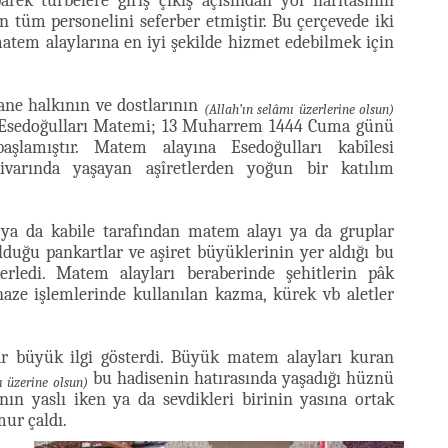
k türbelere giriş çıkış açısından yol haritasının
n tüm personelini seferber etmiştir. Bu çerçevede iki
matem alaylarına en iyi şekilde hizmet edebilmek için
ane halkının ve dostlarının
(Allah’ın selâmı üzerlerine olsun)
ığı Esedoğulları Matemi; 13 Muharrem 1444 Cuma günü
şlamıştır. Matem alayına Esedoğulları kabîlesi
ivarında yaşayan aşîretlerden yoğun bir katılım
ya da kabile tarafından matem alayı ya da gruplar
lduğu pankartlar ve aşiret büyüklerinin yer aldığı bu
lerledi. Matem alayları beraberinde şehitlerin pâk
naze işlemlerinde kullanılan kazma, kürek vb aletler
r büyük ilgi gösterdi. Büyük matem alayları kuran
bu hadisenin hatırasında yaşadığı hüznü
ı üzerine olsun)
ın yaslı iken ya da sevdikleri birinin yasına ortak
mur çaldı.