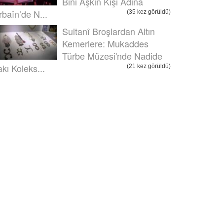
Bini Aşkın Kişi Adına
rbaîn’de N...
(35 kez görüldü)
Sultanî Broşlardan Altın
Kemerlere: Mukaddes
Türbe Müzesi'nde Nadide
akı Koleks...
(21 kez görüldü)