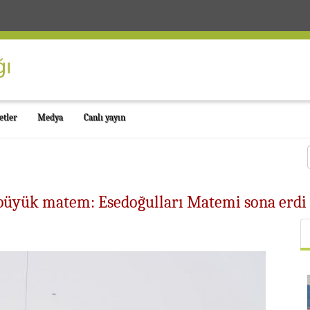
etler
Medya
Canlı yayın
 büyük matem: Esedoğulları Matemi sona erdi