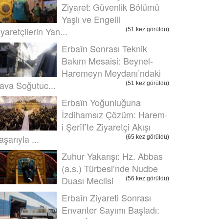
Ziyaret: Güvenlik Bölümü
Yaşlı ve Engelli
iyaretçilerin Yan...
(51 kez görüldü)
Erbaîn Sonrası Teknik
Bakım Mesaisi: Beynel-
Haremeyn Meydanı’ndaki
ava Soğutuc...
(51 kez görüldü)
Erbaîn Yoğunluğuna
İzdihamsız Çözüm: Harem-
i Şerîf’te Ziyaretçi Akışı
aşarıyla ...
(65 kez görüldü)
Zuhur Yakarışı: Hz. Abbas
(a.s.) Türbesi’nde Nudbe
Duası Meclisi
(56 kez görüldü)
Erbaîn Ziyareti Sonrası
Envanter Sayımı Başladı: