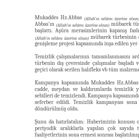
Mukaddes Hz.Abbas
(Allah’ın selâmı üzerine olsun
Abbas’ın
mübarek türb
(Allah’ın selâmı üzerine olsun)
başlattı. Aşûra merasimlerinin kapanış fas
mübarek türbesinin e
(Allah’ın selâmı üzerine olsun)
genişleme projesi kapsamında inşa edilen yer a
Temizlik çalışmalarının tamamlanmasını ard
türbenin dış çevresinde çalışmalar başladı
geçici olarak serilen halıfleks vb tüm malzemel
Kampanya kapsamında Mukaddes Hz.Abba
cadde, meydan ve kaldırımlarda temizlik ya
sebilleri de temizlendi. Kampanya kapsamınd
seferber edildi. Temizlik kampanyası sona
döndürülmüş oldu.
Şunu da hatırlatalım: Haberimizin konusu 
periyodik aralıklarla yapılan çok sayıd
faaliyetlerinin sona ermesi sonrası başlatılmış