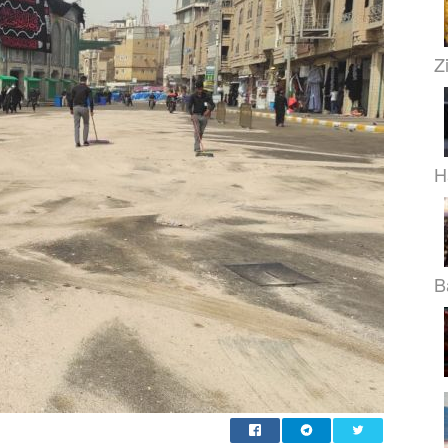
Z
H
B