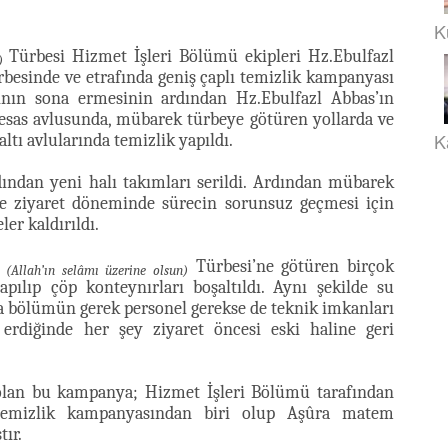
K
Türbesi Hizmet İşleri Bölümü ekipleri Hz.Ebulfazl
)
esinde ve etrafında geniş çaplı temizlik kampanyası
lının sona ermesinin ardından Hz.Ebulfazl Abbas’ın
sas avlusunda, mübarek türbeye götüren yollarda ve
K
ltı avlularında temizlik yapıldı.
ından yeni halı takımları serildi. Ardından mübarek
 ve ziyaret döneminde sürecin sorunsuz geçmesi için
er kaldırıldı.
s
Türbesi’ne götüren birçok
(Allah’ın selâmı üzerine olsun)
pılıp çöp konteynırları boşaltıldı. Aynı şekilde su
a bölümün gerek personel gerekse de teknik imkanları
 erdiğinde her şey ziyaret öncesi eski haline geri
olan bu kampanya; Hizmet İşleri Bölümü tarafından
a temizlik kampanyasından biri olup Aşûra matem
tır.