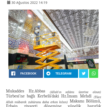
30 Ağustos 2022 14:19
FACEBOOK
TELEGRAM
Mukaddes Hz.Abbas
(Allah’ın selâmı üzerine olsun)
Türbesi’ne bağlı Kerbelâ’daki Hz.İmam Mehdî
(Yüce
Makamı Bölümü,
Allah mübarek zuhûrunu daha erken kılsın)
Erbain ziyareti dönemine yönelik hazırlık