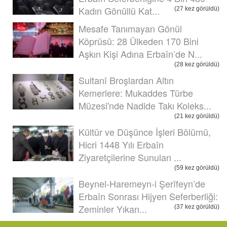
Kadın Gönüllü Kat...
(27 kez görüldü)
Mesafe Tanımayan Gönül
Köprüsü: 28 Ülkeden 170 Bini
Aşkın Kişi Adına Erbaîn’de N...
(28 kez görüldü)
Sultanî Broşlardan Altın
Kemerlere: Mukaddes Türbe
Müzesi'nde Nadide Takı Koleks...
(21 kez görüldü)
Kültür ve Düşünce İşleri Bölümü,
Hicri 1448 Yılı Erbaîn
Ziyaretçilerine Sunulan ...
(59 kez görüldü)
Beynel-Haremeyn-i Şerîfeyn’de
Erbaîn Sonrası Hijyen Seferberliği:
Zeminler Yıkan...
(37 kez görüldü)