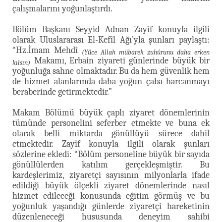
çalışmalarını yoğunlaştırdı.
Bölüm Başkanı Seyyid Adnan Zayîf konuyla ilgili
olarak Uluslararası El-Kefîl Ağı’yla şunları paylaştı:
“Hz.İmam Mehdî
(Yüce Allah mübarek zuhûrunu daha erken
Makamı, Erbain ziyareti günlerinde büyük bir
kılsın)
yoğunluğa sahne olmaktadır. Bu da hem güvenlik hem
de hizmet alanlarında daha yoğun çaba harcanmayı
beraberinde getirmektedir.”
Makam Bölümü büyük çaplı ziyaret dönemlerinin
tümünde personelini seferber etmekte ve buna ek
olarak belli miktarda gönüllüyü sürece dahil
etmektedir. Zayîf konuyla ilgili olarak şunları
sözlerine ekledi: “Bölüm personeline büyük bir sayıda
gönüllülerden katılım gerçekleşmiştir. Bu
kardeşlerimiz, ziyaretçi sayısının milyonlarla ifade
edildiği büyük ölçekli ziyaret dönemlerinde nasıl
hizmet edileceği konusunda eğitim görmüş ve bu
yoğunluk yaşandığı günlerde ziyaretçi hareketinin
düzenleneceği hususunda deneyim sahibi