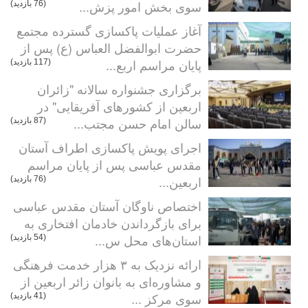
سوی بخش امور پزش...
(76 بازدید)
آغاز عملیات پاکسازی گسترده مجتمع
حضرت ابوالفضل العباس (ع) پس از
پایان مراسم اربع...
(117 بازدید)
برگزاری جشنواره سالانه "زائران
اربعین از کشورهای آفریقایی" در
سالن امام حسن مجتب...
(87 بازدید)
اجرای پویش پاکسازی اطراف آستان
مقدس عباسی پس از پایان مراسم
اربعین...
(76 بازدید)
اختصاص ناوگان آستان مقدس عباسی
برای بازگرداندن خادمان افتخاری به
استان‌های محل س...
(54 بازدید)
ارائه نزدیک به ۳ هزار خدمت فرهنگی
و مشاوره‌ای به بانوان زائر اربعین از
سوی مرکز ...
(41 بازدید)