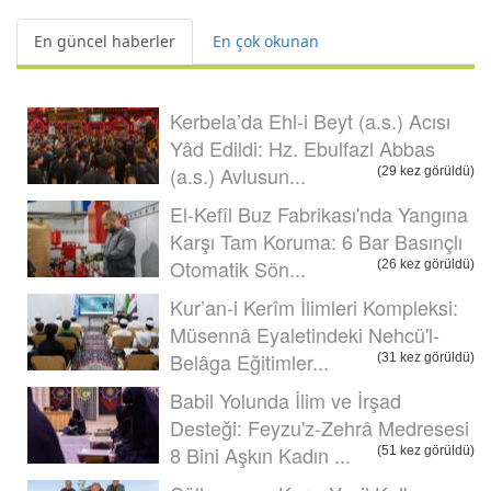
En güncel haberler
En çok okunan
Kerbela’da Ehl-i Beyt (a.s.) Acısı
Yâd Edildi: Hz. Ebulfazl Abbas
(a.s.) Avlusun...
(29 kez görüldü)
El-Kefîl Buz Fabrikası'nda Yangına
Karşı Tam Koruma: 6 Bar Basınçlı
Otomatik Sön...
(26 kez görüldü)
Kur’an-i Kerîm İlimleri Kompleksi:
Müsennâ Eyaletindeki Nehcü'l-
Belâga Eğitimler...
(31 kez görüldü)
Babil Yolunda İlim ve İrşad
Desteği: Feyzu'z-Zehrâ Medresesi
8 Bini Aşkın Kadın ...
(51 kez görüldü)