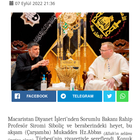
07 Eylül 2022 21:36
FACEBOOK
TELEGRAM
Macaristan Diyanet İşleri’nden Sorumlu Bakanı Rahip
Profesör Siromi Siboliç ve beraberindeki heyet, bu
akşam (Çarşamba) Mukaddes Hz.Abbas
(Allah’ın selâmı
Türbesi’nin ziyaretiyle şereflendi. Konuk