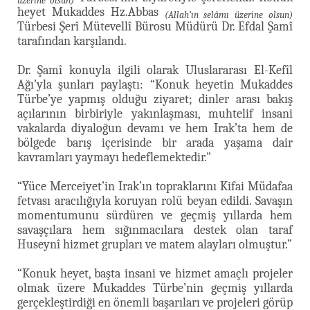
üzerine olsun)
heyet Mukaddes Hz.Abbas
(Allah’ın selâmı üzerine olsun)
Türbesi Şerî Mütevellî Bürosu Müdürü Dr. Efdal Şamî
tarafından karşılandı.
Dr. Şamî konuyla ilgili olarak Uluslararası El-Kefîl
Ağı’yla şunları paylaştı: “Konuk heyetin Mukaddes
Türbe’ye yapmış olduğu ziyaret; dinler arası bakış
açılarının birbiriyle yakınlaşması, muhtelif insani
vakalarda diyaloğun devamı ve hem Irak’ta hem de
bölgede barış içerisinde bir arada yaşama dair
kavramları yaymayı hedeflemektedir."
“Yüce Merceiyet’in Irak’ın topraklarını Kifai Müdafaa
fetvası aracılığıyla koruyan rolü beyan edildi. Savaşın
momentumunu sürdüren ve geçmiş yıllarda hem
savaşçılara hem sığınmacılara destek olan taraf
Huseynî hizmet grupları ve matem alayları olmuştur.”
“Konuk heyet, başta insani ve hizmet amaçlı projeler
olmak üzere Mukaddes Türbe’nin geçmiş yıllarda
gerçekleştirdiği en önemli başarıları ve projeleri görüp