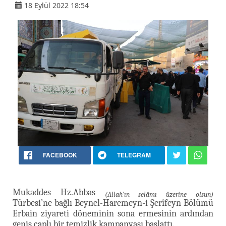
18 Eylül 2022 18:54
FACEBOOK
TELEGRAM
Mukaddes Hz.Abbas
(Allah’ın selâmı üzerine olsun)
Türbesi’ne bağlı Beynel-Haremeyn-i Şerîfeyn Bölümü
Erbain ziyareti döneminin sona ermesinin ardından
geniş çaplı bir temizlik kampanyası başlattı.