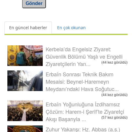
Gönder
En güncel haberler
En çok okunan
Kerbela’da Engelsiz Ziyaret:
Güvenlik Bölümü Yaşlı ve Engelli
Ziyaretçilerin Yan...
(44 kez görüldü)
Erbaîn Sonrası Teknik Bakım
Mesaisi: Beynel-Haremeyn
Meydanı’ndaki Hava Soğutuc...
(44 kez görüldü)
Erbaîn Yoğunluğuna İzdihamsız
Çözüm: Harem-i Şerîf’te Ziyaretçi
Akışı Başarıyla ...
(57 kez görüldü)
Zuhur Yakarışı: Hz. Abbas (a.s.)